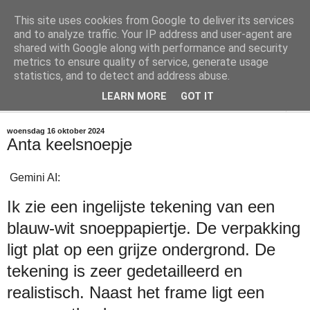
This site uses cookies from Google to deliver its services
@marc_otte archive*
and to analyze traffic. Your IP address and user-agent are
shared with Google along with performance and security
metrics to ensure quality of service, generate usage
If you have nothing to do, don't do it here.
statistics, and to detect and address abuse.
LEARN MORE
GOT IT
▼
woensdag 16 oktober 2024
Anta keelsnoepje
Gemini AI:
Ik zie een ingelijste tekening van een 
blauw-wit snoeppapiertje. De verpakking 
ligt plat op een grijze ondergrond. De 
tekening is zeer gedetailleerd en 
realistisch. Naast het frame ligt een 