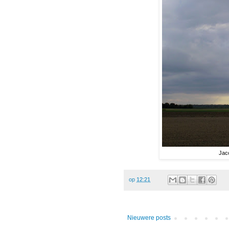
Jaco
op
12:21
Nieuwere posts