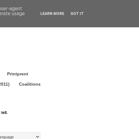
 user-agent
nerate usage
LEARN MORE
GOT IT
Printprent
2011)
Coalitions
tell.