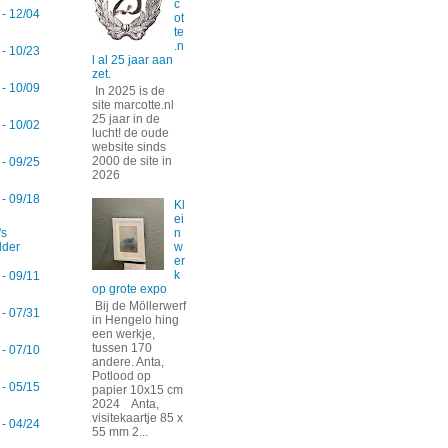
c
 - 12/04
ot
te
.n
 - 10/23
l al 25 jaar aan
zet.
 - 10/09
In 2025 is de
site marcotte.nl
25 jaar in de
 - 10/02
lucht! de oude
website sinds
2000 de site in
 - 09/25
2026
 - 09/18
Kl
ei
's
n
dder
w
er
k
 - 09/11
op grote expo
Bij de Möllerwerf
 - 07/31
in Hengelo hing
een werkje,
tussen 170
 - 07/10
andere. Anta,
Potlood op
 - 05/15
papier 10x15 cm
2024 Anta,
visitekaartje 85 x
 - 04/24
55 mm 2...