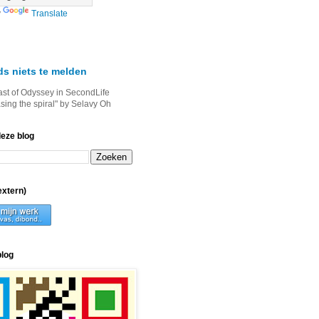
y
Translate
ds niets te melden
ast of Odyssey in SecondLife
asing the spiral" by Selavy Oh
deze blog
xtern)
blog