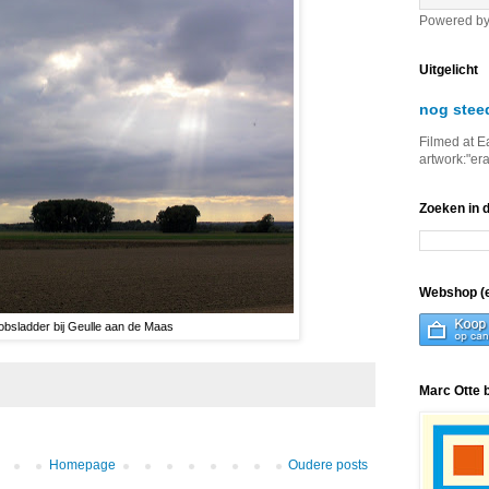
Powered b
Uitgelicht
nog stee
Filmed at E
artwork:"er
Zoeken in 
Webshop (e
bsladder bij Geulle aan de Maas
Marc Otte 
Homepage
Oudere posts