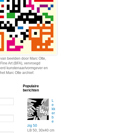
 van beelden door Marc Otte,
 Fine Art (BFA), vervroegd
erd kunstenaar/vormgever en
het Marc Otte archief.
Populaire
berichten
L
e
kk
er
b
e
zig 50
LB 50, 30x40 cm