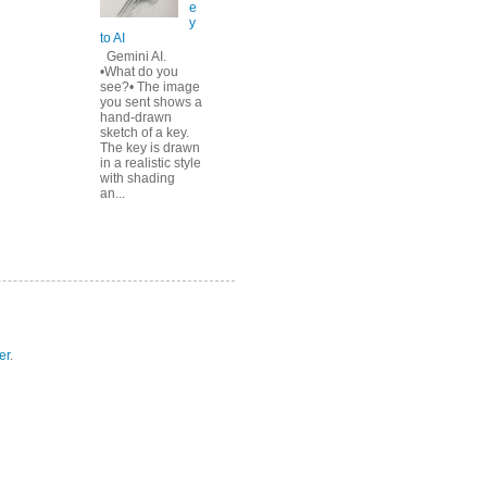
e
y
to AI
Gemini AI.
•What do you
see?• The image
you sent shows a
hand-drawn
sketch of a key.
The key is drawn
in a realistic style
with shading
an...
er
.