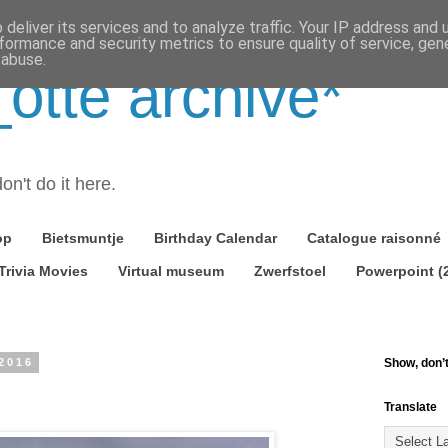
deliver its services and to analyze traffic. Your IP address and
formance and security metrics to ensure quality of service, ge
 abuse.
tte archive*
on't do it here.
op
Bietsmuntje
Birthday Calendar
Catalogue raisonné
Trivia Movies
Virtual museum
Zwerfstoel
Powerpoint (
2016
Show, don’t 
Translate