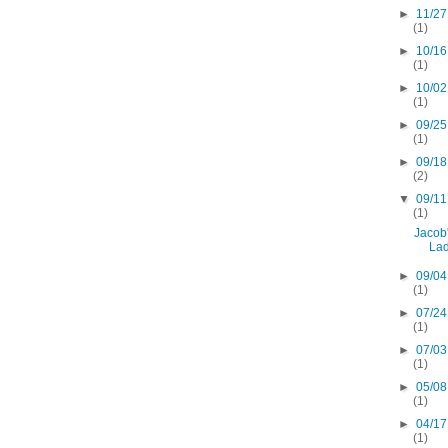
►
11/27
(1)
►
10/16
(1)
►
10/02
(1)
►
09/25
(1)
►
09/18
(2)
▼
09/11
(1)
Jacob
La
►
09/04
(1)
►
07/24
(1)
►
07/03
(1)
►
05/08
(1)
►
04/17
(1)