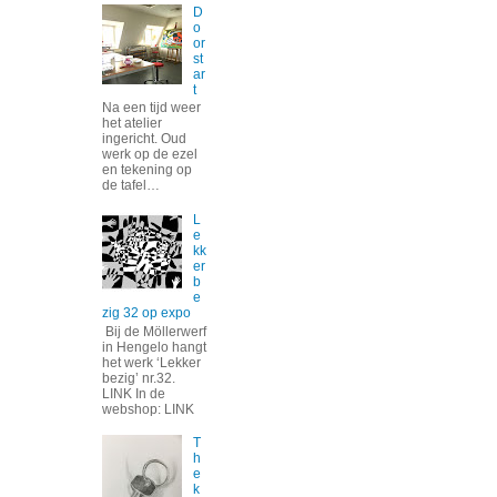
D
o
or
st
ar
t
Na een tijd weer
het atelier
ingericht. Oud
werk op de ezel
en tekening op
de tafel…
L
e
kk
er
b
e
zig 32 op expo
Bij de Möllerwerf
in Hengelo hangt
het werk ‘Lekker
bezig’ nr.32.
LINK In de
webshop: LINK
T
h
e
k