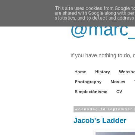
This site uses cookies from Google to 
are shared with Google along with per
statistics, and to detect and address
@marc_o
If you have nothing to do, d
Home
History
Websh
Photography
Movies
Simplexiónisme
CV
woensdag 14 september 
Jacob's Ladder