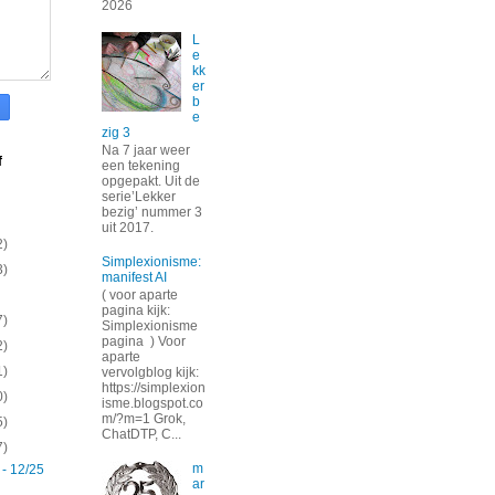
2026
L
e
kk
er
b
e
zig 3
Na 7 jaar weer
f
een tekening
opgepakt. Uit de
serie’Lekker
bezig’ nummer 3
uit 2017.
2)
Simplexionisme:
3)
manifest AI
( voor aparte
pagina kijk:
7)
Simplexionisme
pagina ) Voor
2)
aparte
1)
vervolgblog kijk:
https://simplexion
0)
isme.blogspot.co
m/?m=1 Grok,
5)
ChatDTP, C...
7)
m
 - 12/25
ar