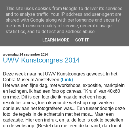
This site uses cookies from Google to deliver its services
@marc_otte archive*
and to analyze traffic. Your IP address and user-agent are
shared with Google along with performance and security
metrics to ensure quality of service, generate usage
If you have nothing to do, don't do it here.
statistics, and to detect and address abuse.
LEARN MORE
GOT IT
▼
woensdag 24 september 2014
UWV Kunstcongres 2014
Deze week naar het UWV Kunstcongres geweest. In het
Cobra Museum Amstelveen.
(Link)
Het was een fijne dag, met workshops, expositie, marktplein
en lezingen. Ik had een foto op canvas, "Kruis" van 40x60
cm mee. Dit is een foto die ik maakte met een hoge
resolutiecamera, toen ik voor de webshop mijn werken
opnieuw aan het fotograferen was... Een tussendoortje deze
foto: de tegels in de achtertuin met het mos... Maar een
cadeautje. Hier een indruk, en ja, de foto is ook te bestellen
op de webshop. (Bestel dan met een dikke rand, dan loopt