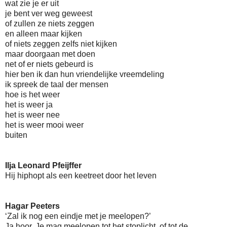
wat zie je er uit
je bent ver weg geweest
of zullen ze niets zeggen
en alleen maar kijken
of niets zeggen zelfs niet kijken
maar doorgaan met doen
net of er niets gebeurd is
hier ben ik dan hun vriendelijke vreemdeling
ik spreek de taal der mensen
hoe is het weer
het is weer ja
het is weer nee
het is weer mooi weer
buiten
Ilja Leonard Pfeijffer
Hij hiphopt als een keetreet door het leven
Hagar Peeters
‘Zal ik nog een eindje met je meelopen?’
Ja hoor. Je mag meelopen tot het stoplicht, of tot de