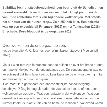
Stabilitas loci, plaatsgebondenheid, een begrip uit de Benedictijnen
monnikenwereld. Je verbinden aan een plek. Al vijf jaar maak ik
vanuit de achtertuin foto's van bijzondere wolkpartijen. Met steeds
het silhouet van de huizen erop... Zo'n 250 heb ik er. Een selectie
was op een expositie bij Prismare (2015) en het Tankstation (2018) in
Enschede. Deze blogpost is de oogst van 2019.
Over wolken en de ondergaande zon:
(uit de biografie M. C. Escher, door Wim Hazeu, uitgeverij Meulenhoff
1998)
Mauk zwierf met zijn fototoestel door de duinen en over het brede strand
en maakte ‘kiekjes’ van de ondergaande zon. De zonsondergang was een
verschijnsel dat hem later keer op keer fascineerde en waarover hij in tal
van brieven lyrisch kon schrijven:
‘Hoe moet ik in godsnaam een onbeschrijfelijke zonsondergang
beschrijven? Dag in, dag uit nadert de vuurbal de kim, al of niet door
wolkenbanken gesluierd. Wat een fantasie in dat wolkenspel! Wat een
geweldige kleurenpracht en vooral: wat een unieke gelegenheid om de
ruimtelijkheid, de plasticiteit van de hemel te realiseren. Vanavond waren