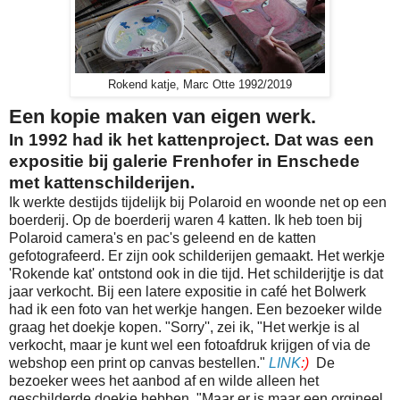
Rokend katje, Marc Otte 1992/2019
Een kopie maken van eigen werk.
In 1992 had ik het kattenproject. Dat was een
expositie bij galerie Frenhofer in Enschede
met kattenschilderijen.
Ik werkte destijds tijdelijk bij Polaroid en woonde net op een
boerderij. Op de boerderij waren 4 katten. Ik heb toen bij
Polaroid camera's en pac's geleend en de katten
gefotografeerd. Er zijn ook schilderijen gemaakt. Het werkje
'Rokende kat' ontstond ook in die tijd. Het schilderijtje is dat
jaar verkocht. Bij een latere expositie in café het Bolwerk
had ik een foto van het werkje hangen. Een bezoeker wilde
graag het doekje kopen. "Sorry'', zei ik, "Het werkje is al
verkocht, maar je kunt wel een fotoafdruk krijgen of via de
webshop een print op canvas bestellen."
LINK
:)
De
bezoeker wees het aanbod af en wilde alleen het
geschilderde doekje hebben. "Maar er is maar een orgineel