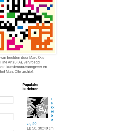
 van beelden door Marc Otte,
 Fine Art (BFA), vervroegd
erd kunstenaar/vormgever en
het Marc Otte archief.
Populaire
berichten
L
e
kk
er
b
e
zig 50
LB 50, 30x40 cm