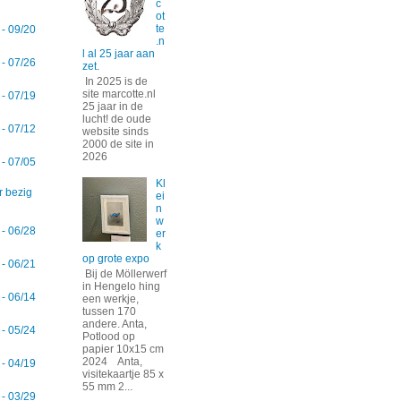
c
ot
te
 - 09/20
.n
l al 25 jaar aan
 - 07/26
zet.
In 2025 is de
site marcotte.nl
 - 07/19
25 jaar in de
lucht! de oude
 - 07/12
website sinds
2000 de site in
2026
 - 07/05
Kl
r bezig
ei
n
w
 - 06/28
er
k
op grote expo
 - 06/21
Bij de Möllerwerf
in Hengelo hing
 - 06/14
een werkje,
tussen 170
andere. Anta,
 - 05/24
Potlood op
papier 10x15 cm
2024 Anta,
 - 04/19
visitekaartje 85 x
55 mm 2...
 - 03/29