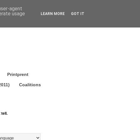
 user-agent
nerate usage
LEARN MORE
GOT IT
Printprent
2011)
Coalitions
tell.