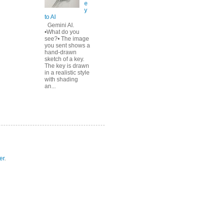
e
y
to AI
Gemini AI.
•What do you
see?• The image
you sent shows a
hand-drawn
sketch of a key.
The key is drawn
in a realistic style
with shading
an...
er
.