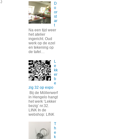
1)
D
o
or
st
ar
t
Na een tijd weer
het atelier
ingericht. Oud
werk op de ezel
en tekening op
de tafel…
L
e
kk
er
b
e
zig 32 op expo
Bij de Möllerwerf
in Hengelo hangt
het werk ‘Lekker
bezig’ nr.32.
LINK In de
webshop: LINK
T
h
e
k