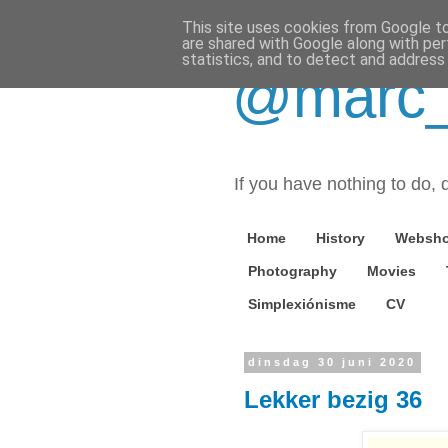
This site uses cookies from Google to 
are shared with Google along with per
statistics, and to detect and address
@marc_o
If you have nothing to do, d
Home
History
Websh
Photography
Movies
Simplexiónisme
CV
dinsdag 30 juni 2020
Lekker bezig 36