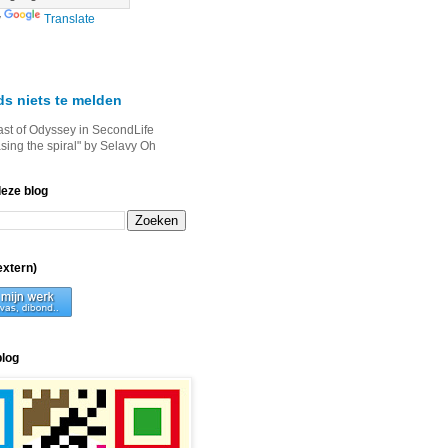
y
Translate
ds niets te melden
ast of Odyssey in SecondLife
asing the spiral" by Selavy Oh
deze blog
xtern)
blog