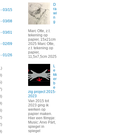
D
ra
 - 03/15
wi
n
 - 03/08
g
Marc Otte, z.t.
 - 03/01
tekening op
papier, 15x21cm
2025 Marc Otte,
 - 02/09
z.t. tekening op
papier,
 - 01/26
11,5x7,5cm 2025
L
1)
e
kk
0)
er
5)
b
e
7)
zig project 2015-
2023
3)
Van 2015 tot
9)
2023 ging ik
werken op
4)
papier maken.
2)
Hier een filmpje:
Music: Arvo Pärt,
2)
spiegel in
spiegel
9)