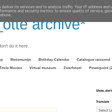
deliver its services and to analyze traffic. Your IP address and
formance and security metrics to ensure quality of service, ge
 abuse.
tte archive*
on't do it here.
op
Bietsmuntje
Birthday Calendar
Catalogue raisonné
Trivia Movies
Virtual museum
Zwerfstoel
Powerpoint (
Show, don’t 
Translate