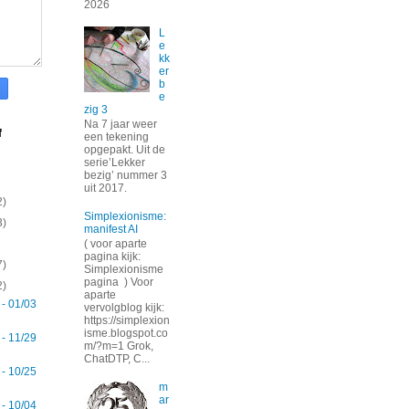
2026
L
e
kk
er
b
e
zig 3
Na 7 jaar weer
f
een tekening
opgepakt. Uit de
serie’Lekker
bezig’ nummer 3
uit 2017.
2)
Simplexionisme:
3)
manifest AI
( voor aparte
pagina kijk:
7)
Simplexionisme
pagina ) Voor
2)
aparte
 - 01/03
vervolgblog kijk:
https://simplexion
isme.blogspot.co
 - 11/29
m/?m=1 Grok,
ChatDTP, C...
 - 10/25
m
ar
 - 10/04