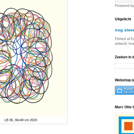
Powered b
Uitgelicht
nog stee
Filmed at E
artwork:"er
Zoeken in 
Webshop (e
Marc Otte 
LB 36, 30x40 cm 2020