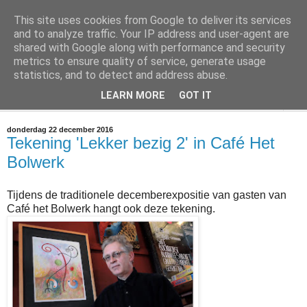
This site uses cookies from Google to deliver its services
@marc_otte archive*
and to analyze traffic. Your IP address and user-agent are
shared with Google along with performance and security
metrics to ensure quality of service, generate usage
If you have nothing to do, don't do it here.
statistics, and to detect and address abuse.
LEARN MORE
GOT IT
▼
donderdag 22 december 2016
Tekening 'Lekker bezig 2' in Café Het
Bolwerk
Tijdens de traditionele decemberexpositie van gasten van
Café het Bolwerk hangt ook deze tekening.