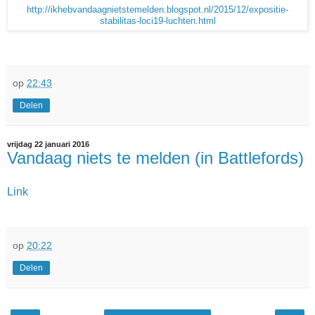
http://ikhebvandaagnietstemelden.blogspot.nl/2015/12/expositie-
stabilitas-loci19-luchten.html
op
22:43
Delen
vrijdag 22 januari 2016
Vandaag niets te melden (in Battlefords)
Link
op
20:22
Delen