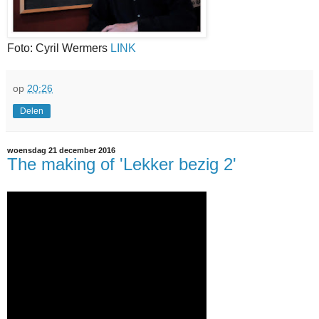
Foto: Cyril Wermers
LINK
op
20:26
Delen
woensdag 21 december 2016
The making of 'Lekker bezig 2'