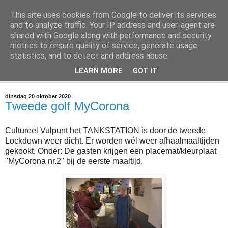
This site uses cookies from Google to deliver its services
@marc_otte archive*
and to analyze traffic. Your IP address and user-agent are
shared with Google along with performance and security
metrics to ensure quality of service, generate usage
If you have nothing to do, don't do it here.
statistics, and to detect and address abuse.
LEARN MORE
GOT IT
▼
dinsdag 20 oktober 2020
Tweede golf MyCorona
Cultureel Vulpunt het TANKSTATION is door de tweede
Lockdown weer dicht. Er worden wél weer afhaalmaaltijden
gekookt. Onder: De gasten krijgen een placemat/kleurplaat
"MyCorona nr.2" bij de eerste maaltijd.