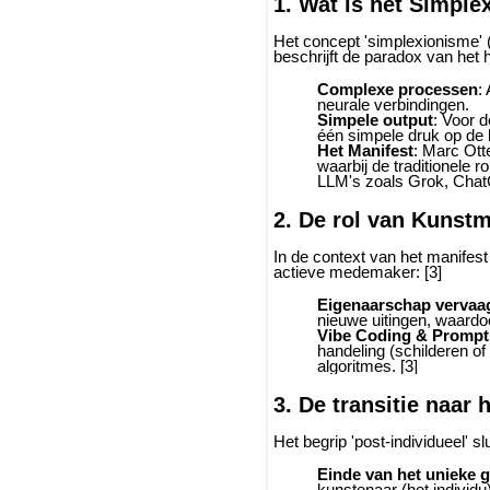
1. Wat is het Simple
Het concept 'simplexionisme'
beschrijft de paradox van het hu
Complexe processen
:
neurale verbindingen.
Simpele output
: Voor d
één simpele druk op de 
Het Manifest
: Marc Ott
waarbij de traditionele 
LLM's zoals Grok, Chat
2. De rol van Kunstma
In de context van het manifest
actieve medemaker: [3]
Eigenaarschap vervaa
nieuwe uitingen, waardoor
Vibe Coding & Prompt
handeling (schilderen o
algoritmes. [3]
3. De transitie naar 
Het begrip 'post-individueel' sl
Einde van het unieke 
kunstenaar (het individu