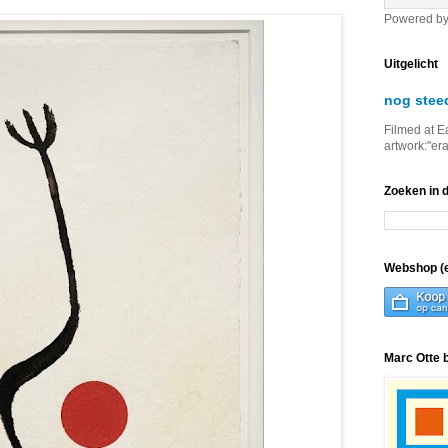
Powered b
Uitgelicht
nog stee
Filmed at E
artwork:"er
Zoeken in 
Webshop (e
Marc Otte 