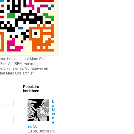
 van beelden door Marc Otte,
 Fine Art (BFA), vervroegd
erd kunstenaar/vormgever en
het Marc Otte archief.
Populaire
berichten
L
e
kk
er
b
e
zig 50
LB 50, 30x40 cm