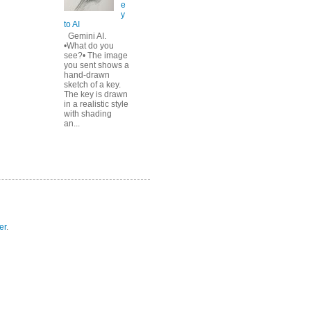
e
y
to AI
Gemini AI.
•What do you
see?• The image
you sent shows a
hand-drawn
sketch of a key.
The key is drawn
in a realistic style
with shading
an...
er
.