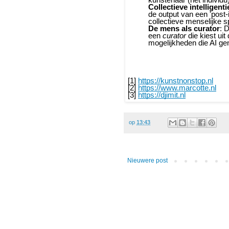
Collectieve intelligenti
de output van een 'post-
collectieve menselijke s
De mens als curator
: 
een
curator
die kiest ui
mogelijkheden die AI gen
[1]
https://kunstnonstop.nl
[2]
https://www.marcotte.nl
[3]
https://djimit.nl
op
13:43
Nieuwere post