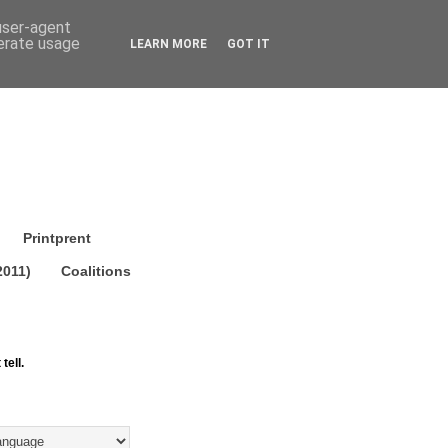
 user-agent
nerate usage
LEARN MORE
GOT IT
Printprent
2011)
Coalitions
tell.