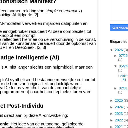
xionistisch Manifest?
 (een samentrekking van
simple
en
complex
)
idige AI-tijdperk: [2]
 AI-modellen verwerken miljarden datapunten en
e eindgebruiker reduceert AI deze complexiteit tot
knop of een prompt.
e reflecteert hiermee op de verschuiving in de kunst,
Blogarchie
rol van de kunstenaar verandert door de opkomst van
GPT en DeepSeek. [2, 3]
▼
2026
(3)
►
07/26
tige Intelligentie (AI)
(1)
▼
05/24
 is AI niet langer slechts een hulpmiddel, maar een
(1)
Lekke
gt
: AI synthetiseert bestaande menselijke cultuur tot
51
 de bron van 'originaliteit' onduidelijk wordt.
s
: De focus verschuift van de ambachtelijke
►
02/01
f programmeren) naar het conceptuele sturen van
(1)
►
2025
(8)
het Post-Individu
►
2024
(1
►
2023
(1
uit direct aan bij deze AI-ontwikkeling:
►
2022
(6)
genie
: Het idee van de autonome, geïsoleerde
►
2021
(1
) maakt plaats voor een netwerkidentiteit.