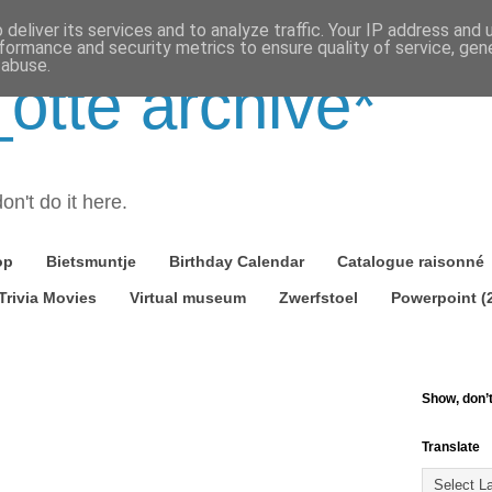
deliver its services and to analyze traffic. Your IP address and
formance and security metrics to ensure quality of service, ge
 abuse.
tte archive*
on't do it here.
op
Bietsmuntje
Birthday Calendar
Catalogue raisonné
Trivia Movies
Virtual museum
Zwerfstoel
Powerpoint (
Show, don’t 
Translate