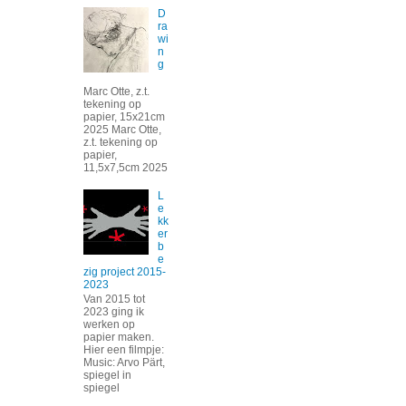
D
ra
wi
n
g
Marc Otte, z.t.
tekening op
papier, 15x21cm
2025 Marc Otte,
z.t. tekening op
papier,
11,5x7,5cm 2025
L
e
kk
er
b
e
zig project 2015-
2023
Van 2015 tot
2023 ging ik
werken op
papier maken.
Hier een filmpje:
Music: Arvo Pärt,
spiegel in
spiegel