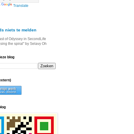
y
Translate
ds niets te melden
ast of Odyssey in SecondLife
asing the spiral" by Selavy Oh
deze blog
xtern)
blog