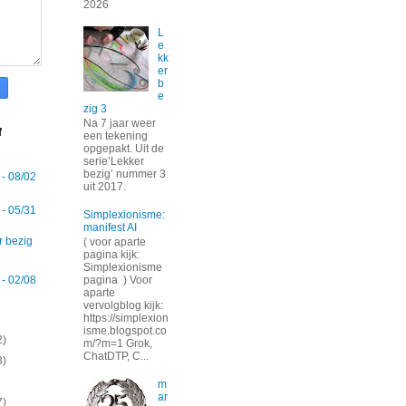
2026
L
e
kk
er
b
e
zig 3
Na 7 jaar weer
f
een tekening
opgepakt. Uit de
serie’Lekker
bezig’ nummer 3
 - 08/02
uit 2017.
 - 05/31
Simplexionisme:
manifest AI
r bezig
( voor aparte
pagina kijk:
Simplexionisme
 - 02/08
pagina ) Voor
aparte
vervolgblog kijk:
https://simplexion
isme.blogspot.co
2)
m/?m=1 Grok,
ChatDTP, C...
3)
m
ar
7)