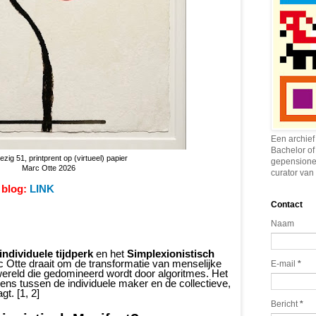
Een archief
Bachelor of
zig 51, printprent op (virtueel) papier
gepensione
Marc Otte 2026
curator van 
 blog:
LINK
Contact
Naam
individuele tijdperk
en het
Simplexionistisch
Otte draait om de transformatie van menselijke
E-mail
*
en wereld die gedomineerd wordt door algoritmes. Het
ens tussen de individuele maker en de collectieve,
t. [1, 2]
Bericht
*