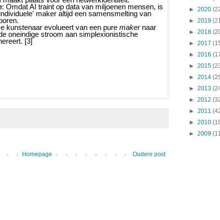
e
: Omdat AI traint op data van miljoenen mensen, is
►
2020
(2
individuele' maker altijd een samensmelting van
poren.
►
2019
(2
De kunstenaar evolueert van een pure
maker
naar
►
2018
(2
t de oneindige stroom aan simplexionistische
ereert. [3]
►
2017
(1
►
2016
(1
►
2015
(2
►
2014
(2
►
2013
(2
►
2012
(3
►
2011
(4
►
2010
(1
►
2009
(1
Homepage
Oudere post