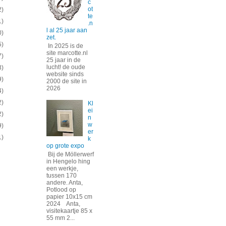
c
ot
2)
te
1)
.n
l al 25 jaar aan
0)
zet.
5)
In 2025 is de
site marcotte.nl
7)
25 jaar in de
lucht! de oude
3)
website sinds
9)
2000 de site in
2026
4)
2)
Kl
ei
2)
n
w
9)
er
1)
k
op grote expo
Bij de Möllerwerf
in Hengelo hing
een werkje,
tussen 170
andere. Anta,
Potlood op
papier 10x15 cm
2024 Anta,
visitekaartje 85 x
55 mm 2...