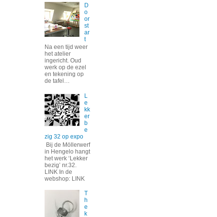
D
o
or
st
ar
t
Na een tijd weer
het atelier
ingericht. Oud
werk op de ezel
en tekening op
de tafel…
L
e
kk
er
b
e
zig 32 op expo
Bij de Möllerwerf
in Hengelo hangt
het werk ‘Lekker
bezig’ nr.32.
LINK In de
webshop: LINK
T
h
e
k