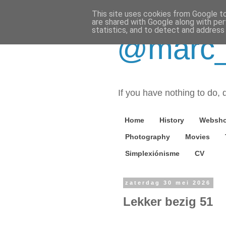
This site uses cookies from Google to 
are shared with Google along with per
statistics, and to detect and address
@marc_o
If you have nothing to do, d
Home
History
Websh
Photography
Movies
Simplexiónisme
CV
zaterdag 30 mei 2026
Lekker bezig 51