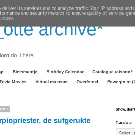
deliver its services and to analyze traffic. Your IP address and
formance and security metrics to ensure quality of service, ge
 abuse.
tte archive*
on't do it here.
op
Bietsmuntje
Birthday Calendar
Catalogue raisonné
Trivia Movies
Virtual museum
Zwerfstoel
Powerpoint (
2009
Show, don’t 
erpiopriester, de sufgerukte
Translate