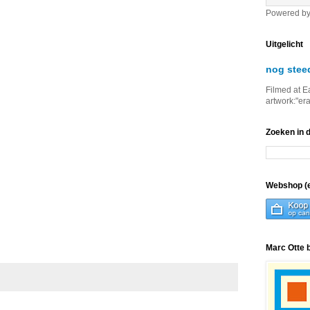
Powered b
Uitgelicht
nog stee
Filmed at E
artwork:"er
Zoeken in 
Webshop (e
Marc Otte 