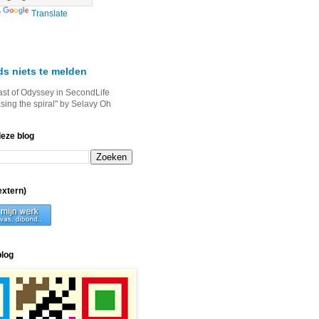
y
Translate
ds niets te melden
ast of Odyssey in SecondLife
asing the spiral" by Selavy Oh
deze blog
xtern)
blog