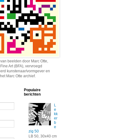
 van beelden door Marc Otte,
 Fine Art (BFA), vervroegd
erd kunstenaar/vormgever en
het Marc Otte archief.
Populaire
berichten
L
e
kk
er
b
e
zig 50
LB 50, 30x40 cm