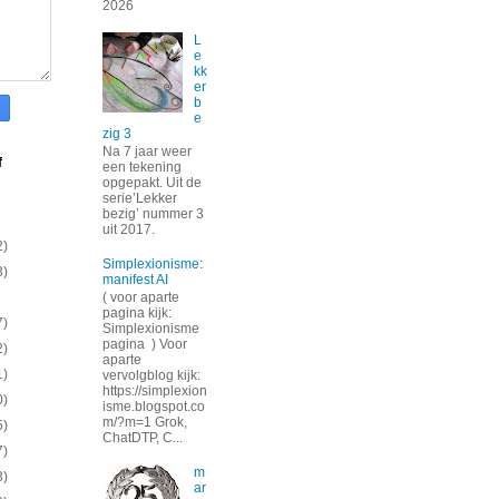
2026
L
e
kk
er
b
e
zig 3
Na 7 jaar weer
f
een tekening
opgepakt. Uit de
serie’Lekker
bezig’ nummer 3
uit 2017.
2)
Simplexionisme:
3)
manifest AI
( voor aparte
pagina kijk:
7)
Simplexionisme
pagina ) Voor
2)
aparte
1)
vervolgblog kijk:
https://simplexion
0)
isme.blogspot.co
m/?m=1 Grok,
5)
ChatDTP, C...
7)
m
3)
ar