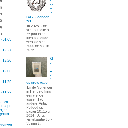
9)
c
ot
4)
te
.n
2)
l al 25 jaar aan
2)
zet.
In 2025 is de
9)
site marcotte.nl
1)
25 jaar in de
lucht! de oude
 - 01/03
website sinds
2000 de site in
2026
 - 12/27
Kl
 - 12/20
ei
n
w
 - 12/06
er
k
 - 11/29
op grote expo
Bij de Möllerwerf
in Hengelo hing
 - 11/22
een werkje,
tussen 170
oui cd:
andere. Anta,
erpiopri
Potlood op
er, de
papier 10x15 cm
gerukt...
2024 Anta,
visitekaartje 85 x
55 mm 2...
egenvog