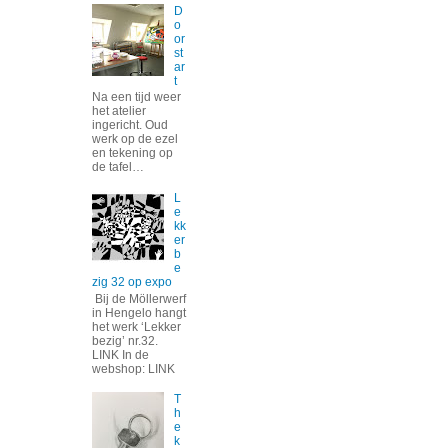
D
o
or
st
ar
t
Na een tijd weer
het atelier
ingericht. Oud
werk op de ezel
en tekening op
de tafel…
L
e
kk
er
b
e
zig 32 op expo
Bij de Möllerwerf
in Hengelo hangt
het werk ‘Lekker
bezig’ nr.32.
LINK In de
webshop: LINK
T
h
e
k