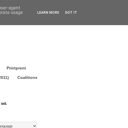
 user-agent
nerate usage
LEARN MORE
GOT IT
Printprent
2011)
Coalitions
tell.