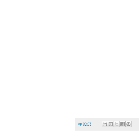
op
00:07