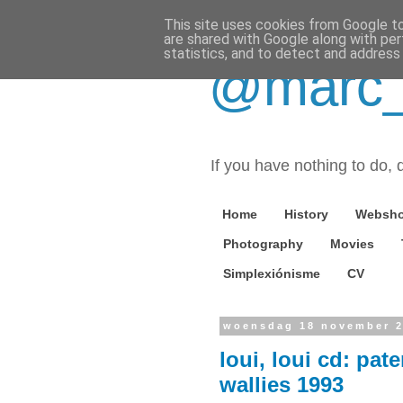
This site uses cookies from Google to 
are shared with Google along with per
statistics, and to detect and address
@marc_o
If you have nothing to do, d
Home
History
Websh
Photography
Movies
Simplexiónisme
CV
woensdag 18 november 
loui, loui cd: pat
wallies 1993