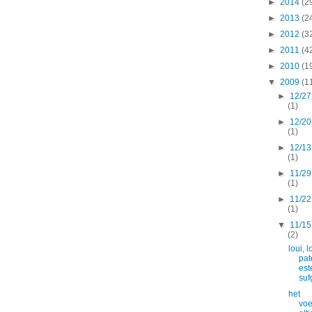
►
2014
(2
►
2013
(2
►
2012
(3
►
2011
(4
►
2010
(1
▼
2009
(1
►
12/27
(1)
►
12/20
(1)
►
12/13
(1)
►
11/29
(1)
►
11/22
(1)
▼
11/15
(2)
loui, l
pat
est
suf
het
vo