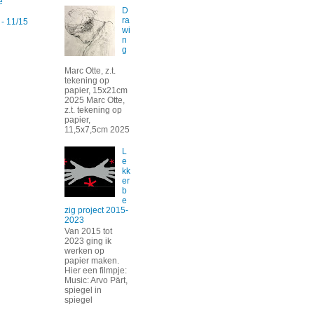
e
D
ra
 - 11/15
wi
n
g
Marc Otte, z.t.
tekening op
papier, 15x21cm
2025 Marc Otte,
z.t. tekening op
papier,
11,5x7,5cm 2025
L
e
kk
er
b
e
zig project 2015-
2023
Van 2015 tot
2023 ging ik
werken op
papier maken.
Hier een filmpje:
Music: Arvo Pärt,
spiegel in
spiegel