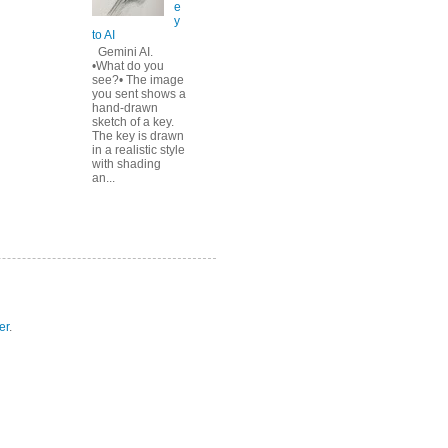
e
y
to AI
Gemini AI.
•What do you
see?• The image
you sent shows a
hand-drawn
sketch of a key.
The key is drawn
in a realistic style
with shading
an...
er
.