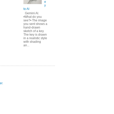
e
y
to AI
Gemini AI.
•What do you
see?• The image
you sent shows a
hand-drawn
sketch of a key.
The key is drawn
in a realistic style
with shading
an...
er
.