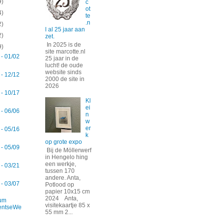
9)
c
ot
4)
te
.n
2)
l al 25 jaar aan
2)
zet.
In 2025 is de
9)
site marcotte.nl
 - 01/02
25 jaar in de
lucht! de oude
website sinds
 - 12/12
2000 de site in
2026
 - 10/17
Kl
ei
 - 06/06
n
w
er
 - 05/16
k
op grote expo
 - 05/09
Bij de Möllerwerf
in Hengelo hing
een werkje,
 - 03/21
tussen 170
andere. Anta,
 - 03/07
Potlood op
papier 10x15 cm
2024 Anta,
um
visitekaartje 85 x
entseWe
55 mm 2...