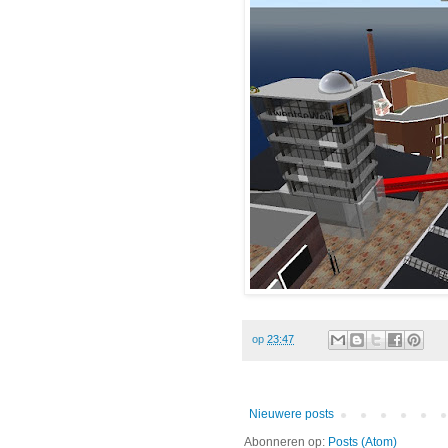
op
23:47
Nieuwere posts
Abonneren op:
Posts (Atom)