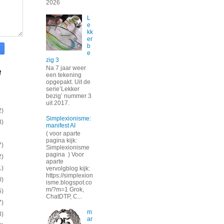
2026
L
e
kk
er
b
e
zig 3
Na 7 jaar weer
f
een tekening
opgepakt. Uit de
serie’Lekker
bezig’ nummer 3
uit 2017.
2)
Simplexionisme:
3)
manifest AI
( voor aparte
pagina kijk:
7)
Simplexionisme
pagina ) Voor
2)
aparte
1)
vervolgblog kijk:
https://simplexion
0)
isme.blogspot.co
m/?m=1 Grok,
5)
ChatDTP, C...
7)
m
3)
ar