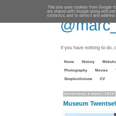
This site uses cookies from Google to 
are shared with Google along with per
statistics, and to detect and address
@marc_o
If you have nothing to do, d
Home
History
Websh
Photography
Movies
Simplexiónisme
CV
donderdag 4 maart 2010
Museum Twentse