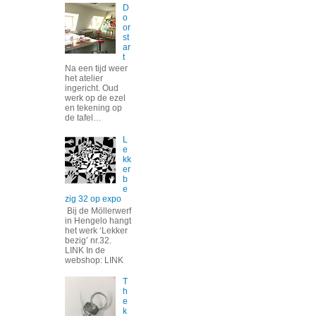
D
o
or
st
ar
t
Na een tijd weer
het atelier
ingericht. Oud
werk op de ezel
en tekening op
de tafel…
L
e
kk
er
b
e
zig 32 op expo
Bij de Möllerwerf
in Hengelo hangt
het werk ‘Lekker
bezig’ nr.32.
LINK In de
webshop: LINK
T
h
e
k