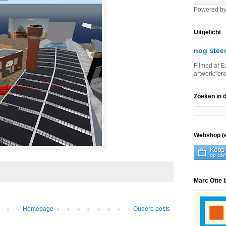
Powered b
Uitgelicht
nog stee
Filmed at E
artwork:"er
Zoeken in 
Webshop (e
Marc Otte 
Homepage
Oudere posts