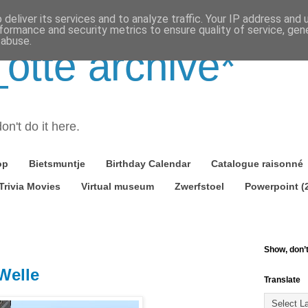
deliver its services and to analyze traffic. Your IP address and
formance and security metrics to ensure quality of service, ge
 abuse.
tte archive*
on't do it here.
op
Bietsmuntje
Birthday Calendar
Catalogue raisonné
Trivia Movies
Virtual museum
Zwerfstoel
Powerpoint (
Show, don’t 
Welle
Translate