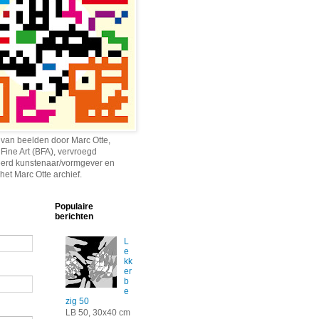
 van beelden door Marc Otte,
 Fine Art (BFA), vervroegd
erd kunstenaar/vormgever en
het Marc Otte archief.
Populaire
berichten
L
e
kk
er
b
e
zig 50
LB 50, 30x40 cm