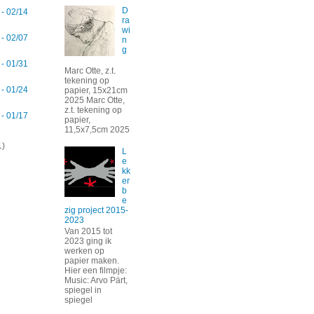
D
 - 02/14
ra
wi
 - 02/07
n
g
 - 01/31
Marc Otte, z.t.
tekening op
 - 01/24
papier, 15x21cm
2025 Marc Otte,
z.t. tekening op
 - 01/17
papier,
11,5x7,5cm 2025
1)
L
e
kk
er
b
e
zig project 2015-
2023
Van 2015 tot
2023 ging ik
werken op
papier maken.
Hier een filmpje:
Music: Arvo Pärt,
spiegel in
spiegel