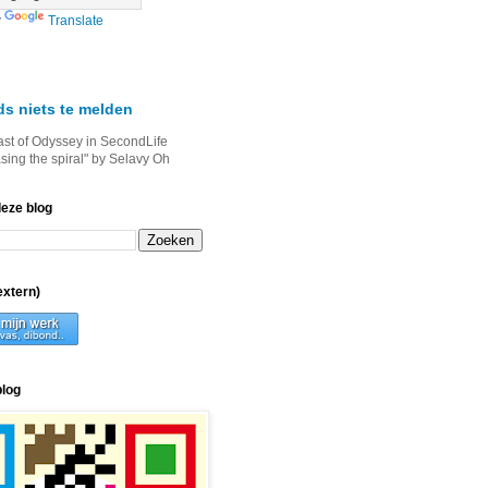
y
Translate
ds niets te melden
ast of Odyssey in SecondLife
asing the spiral" by Selavy Oh
deze blog
xtern)
blog