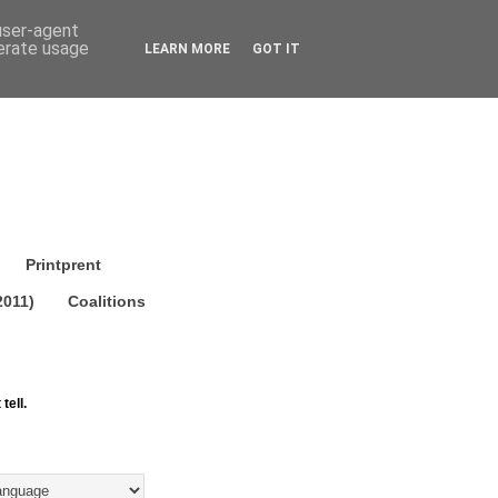
 user-agent
nerate usage
LEARN MORE
GOT IT
Printprent
2011)
Coalitions
tell.