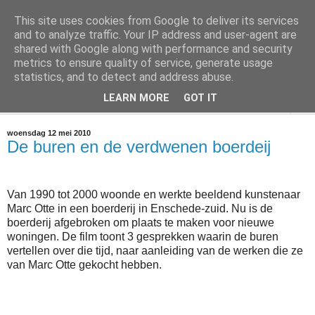
This site uses cookies from Google to deliver its services
@marc_otte archive*
and to analyze traffic. Your IP address and user-agent are
shared with Google along with performance and security
metrics to ensure quality of service, generate usage
If you have nothing to do, don't do it here.
statistics, and to detect and address abuse.
LEARN MORE
GOT IT
▼
woensdag 12 mei 2010
De buren en de verdwenen boerdeij
Van 1990 tot 2000 woonde en werkte beeldend kunstenaar
Marc Otte in een boerderij in Enschede-zuid. Nu is de
boerderij afgebroken om plaats te maken voor nieuwe
woningen. De film toont 3 gesprekken waarin de buren
vertellen over die tijd, naar aanleiding van de werken die ze
van Marc Otte gekocht hebben.