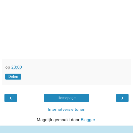
op
23:00
Delen
‹
›
Homepage
Internetversie tonen
Mogelijk gemaakt door
Blogger
.