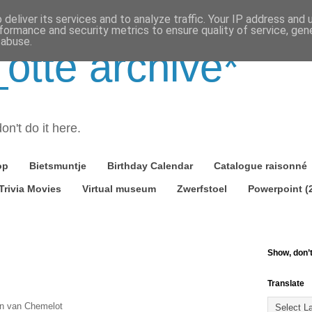
deliver its services and to analyze traffic. Your IP address and
formance and security metrics to ensure quality of service, ge
 abuse.
tte archive*
on't do it here.
op
Bietsmuntje
Birthday Calendar
Catalogue raisonné
Trivia Movies
Virtual museum
Zwerfstoel
Powerpoint (
Show, don’t 
Translate
in van Chemelot