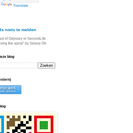
y
Translate
ds niets te melden
ast of Odyssey in SecondLife
asing the spiral" by Selavy Oh
deze blog
xtern)
blog