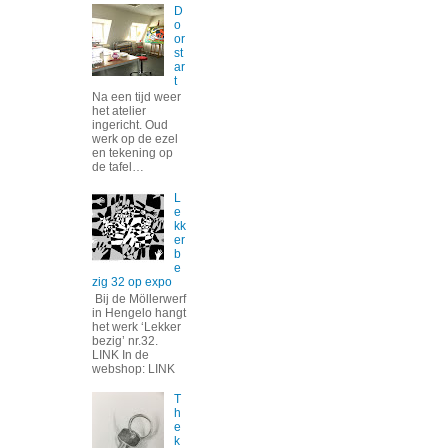
D
o
or
st
ar
t
Na een tijd weer
het atelier
ingericht. Oud
werk op de ezel
en tekening op
de tafel…
L
e
kk
er
b
e
zig 32 op expo
Bij de Möllerwerf
in Hengelo hangt
het werk ‘Lekker
bezig’ nr.32.
LINK In de
webshop: LINK
T
h
e
k