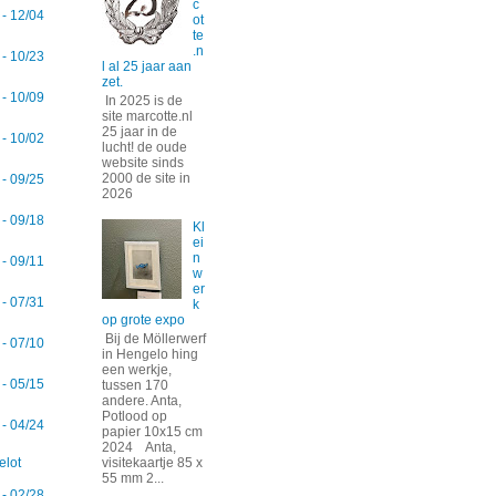
c
 - 12/04
ot
te
.n
 - 10/23
l al 25 jaar aan
zet.
 - 10/09
In 2025 is de
site marcotte.nl
25 jaar in de
 - 10/02
lucht! de oude
website sinds
2000 de site in
 - 09/25
2026
 - 09/18
Kl
ei
n
 - 09/11
w
er
 - 07/31
k
op grote expo
Bij de Möllerwerf
 - 07/10
in Hengelo hing
een werkje,
 - 05/15
tussen 170
andere. Anta,
Potlood op
 - 04/24
papier 10x15 cm
2024 Anta,
visitekaartje 85 x
lot
55 mm 2...
 - 02/28