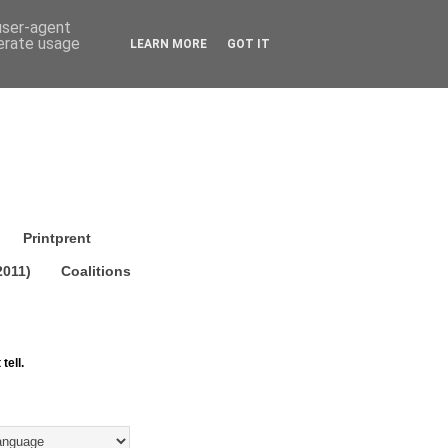
 user-agent
nerate usage
LEARN MORE
GOT IT
Printprent
2011)
Coalitions
tell.