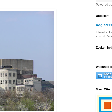
Powered b
Uitgelicht
nog stee
Filmed at E
artwork:"er
Zoeken in 
Webshop (e
Marc Otte 