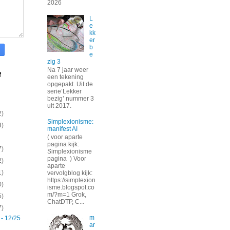
2026
L
e
kk
er
b
e
zig 3
Na 7 jaar weer
f
een tekening
opgepakt. Uit de
serie’Lekker
bezig’ nummer 3
uit 2017.
2)
Simplexionisme:
3)
manifest AI
( voor aparte
pagina kijk:
7)
Simplexionisme
pagina ) Voor
2)
aparte
1)
vervolgblog kijk:
https://simplexion
0)
isme.blogspot.co
m/?m=1 Grok,
5)
ChatDTP, C...
7)
m
 - 12/25
ar