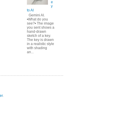
e
y
to AI
Gemini AI.
•What do you
see?• The image
you sent shows a
hand-drawn
sketch of a key.
The key is drawn
in a realistic style
with shading
an...
er
.