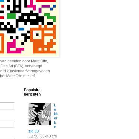
 van beelden door Marc Otte,
 Fine Art (BFA), vervroegd
erd kunstenaar/vormgever en
het Marc Otte archief.
Populaire
berichten
L
e
kk
er
b
e
zig 50
LB 50, 30x40 cm