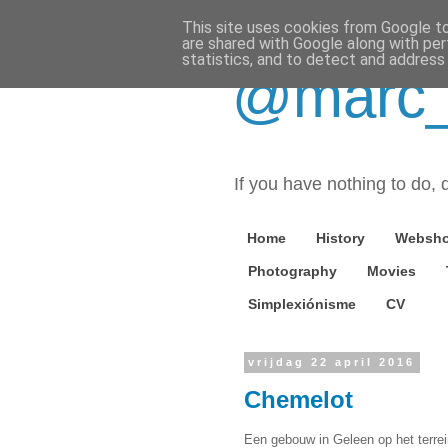
This site uses cookies from Google to 
are shared with Google along with per
statistics, and to detect and address
@marc_o
If you have nothing to do, d
Home
History
Websh
Photography
Movies
Simplexiónisme
CV
vrijdag 22 april 2016
Chemelot
Een gebouw in Geleen op het terre