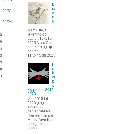
D
ra
 - 01/31
wi
n
g
 - 01/24
Marc Otte, z.t.
tekening op
3)
papier, 15x21cm
9)
2025 Marc Otte,
z.t. tekening op
4)
papier,
11,5x7,5cm 2025
2)
2)
L
e
9)
kk
1)
er
b
e
zig project 2015-
2023
Van 2015 tot
2023 ging ik
werken op
papier maken.
Hier een filmpje:
Music: Arvo Pärt,
spiegel in
spiegel