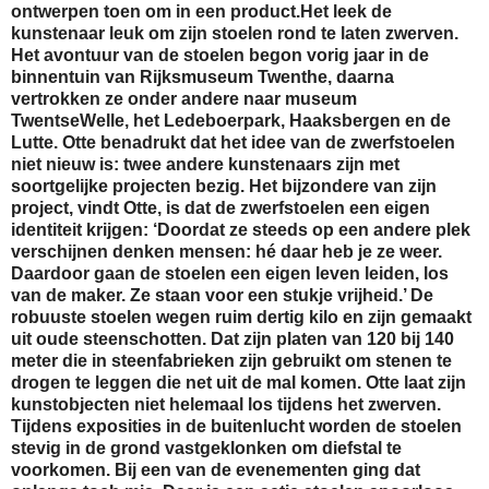
ontwerpen toen om in een product.Het leek de
kunstenaar leuk om zijn stoelen rond te laten zwerven.
Het avontuur van de stoelen begon vorig jaar in de
binnentuin van Rijksmuseum Twenthe, daarna
vertrokken ze onder andere naar museum
TwentseWelle, het Ledeboerpark, Haaksbergen en de
Lutte. Otte benadrukt dat het idee van de zwerfstoelen
niet nieuw is: twee andere kunstenaars zijn met
soortgelijke projecten bezig. Het bijzondere van zijn
project, vindt Otte, is dat de zwerfstoelen een eigen
identiteit krijgen: ‘Doordat ze steeds op een andere plek
verschijnen denken mensen: hé daar heb je ze weer.
Daardoor gaan de stoelen een eigen leven leiden, los
van de maker. Ze staan voor een stukje vrijheid.’ De
robuuste stoelen wegen ruim dertig kilo en zijn gemaakt
uit oude steenschotten. Dat zijn platen van 120 bij 140
meter die in steenfabrieken zijn gebruikt om stenen te
drogen te leggen die net uit de mal komen. Otte laat zijn
kunstobjecten niet helemaal los tijdens het zwerven.
Tijdens exposities in de buitenlucht worden de stoelen
stevig in de grond vastgeklonken om diefstal te
voorkomen. Bij een van de evenementen ging dat