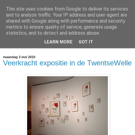
This site uses cookies from Google to deliver its services
@marc_otte archive*
and to analyze traffic. Your IP address and user-agent are
shared with Google along with performance and security
metrics to ensure quality of service, generate usage
If you have nothing to do, don't do it here.
statistics, and to detect and address abuse.
LEARN MORE
GOT IT
▼
maandag 3 mei 2010
Veerkracht expositie in de TwentseWelle