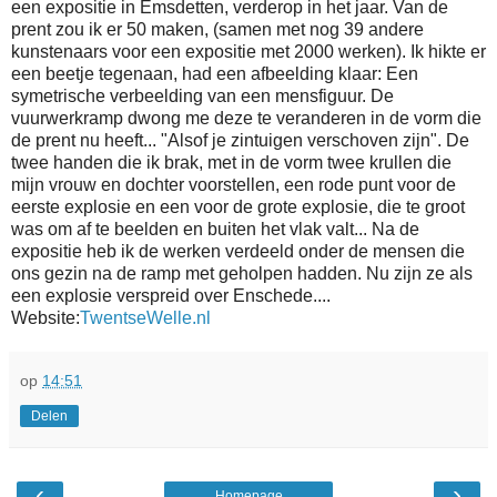
een expositie in Emsdetten, verderop in het jaar. Van de
prent zou ik er 50 maken, (samen met nog 39 andere
kunstenaars voor een expositie met 2000 werken). Ik hikte er
een beetje tegenaan, had een afbeelding klaar: Een
symetrische verbeelding van een mensfiguur. De
vuurwerkramp dwong me deze te veranderen in de vorm die
de prent nu heeft... "Alsof je zintuigen verschoven zijn". De
twee handen die ik brak, met in de vorm twee krullen die
mijn vrouw en dochter voorstellen, een rode punt voor de
eerste explosie en een voor de grote explosie, die te groot
was om af te beelden en buiten het vlak valt... Na de
expositie heb ik de werken verdeeld onder de mensen die
ons gezin na de ramp met geholpen hadden. Nu zijn ze als
een explosie verspreid over Enschede....
Website:
TwentseWelle.nl
op
14:51
Delen
‹
›
Homepage