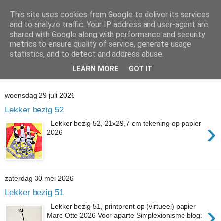
This site uses cookies from Google to deliver its services
@marc_otte archive*
and to analyze traffic. Your IP address and user-agent are
shared with Google along with performance and security
metrics to ensure quality of service, generate usage
If you have nothing to do, don't do it here.
statistics, and to detect and address abuse.
LEARN MORE
GOT IT
▼
woensdag 29 juli 2026
Lekker bezig 52
›
Lekker bezig 52, 21x29,7 cm tekening op papier
2026
zaterdag 30 mei 2026
Lekker bezig 51
›
Lekker bezig 51, printprent op (virtueel) papier
Marc Otte 2026 Voor aparte Simplexionisme blog: