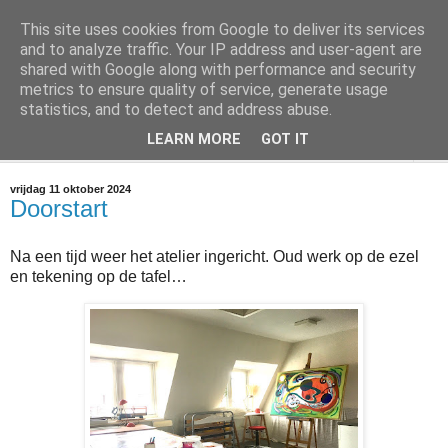
This site uses cookies from Google to deliver its services
@marc_otte archive*
and to analyze traffic. Your IP address and user-agent are
shared with Google along with performance and security
metrics to ensure quality of service, generate usage
If you have nothing to do, don't do it here.
statistics, and to detect and address abuse.
LEARN MORE
GOT IT
▼
vrijdag 11 oktober 2024
Doorstart
Na een tijd weer het atelier ingericht. Oud werk op de ezel
en tekening op de tafel…