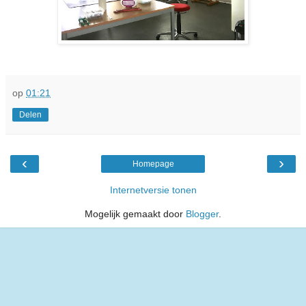
op
01:21
Delen
‹
›
Homepage
Internetversie tonen
Mogelijk gemaakt door
Blogger
.