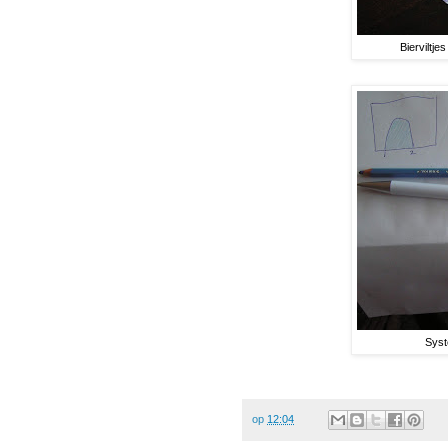
Bierviltj
Syst
op
12:04