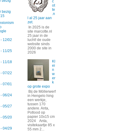
r bezig
c
ot
te
r bezig
.n
 15
l al 25 jaar aan
zet.
exionism
p
In 2025 is de
ogle
site marcotte.nl
25 jaar in de
lucht! de oude
 - 12/02
website sinds
2000 de site in
 - 11/25
2026
Kl
 - 11/18
ei
n
 - 07/22
w
er
k
 - 07/01
op grote expo
Bij de Möllerwerf
 - 06/24
in Hengelo hing
een werkje,
tussen 170
 - 05/27
andere. Anta,
Potlood op
papier 10x15 cm
 - 05/20
2024 Anta,
visitekaartje 85 x
 - 04/29
55 mm 2...