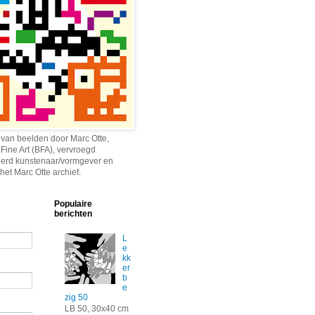
 van beelden door Marc Otte,
 Fine Art (BFA), vervroegd
erd kunstenaar/vormgever en
het Marc Otte archief.
Populaire
berichten
L
e
kk
er
b
e
zig 50
LB 50, 30x40 cm