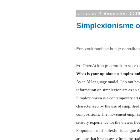
dinsdag 4 december 201
Simplexionisme 
Een zoekmachine kun je gebruiken o
En OpenAi kun je gebruiken voor ee
What is your opinion on simplexion
As an AI language model, I do not hav
information on simplexionism as an 
Simplexionism is a contemporary art m
characterized by the use of simplified
compositions. The movement emphasize
sensory experience for the viewer, fre
Proponents of simplexionism argue th
art, one that breaks away from the tra