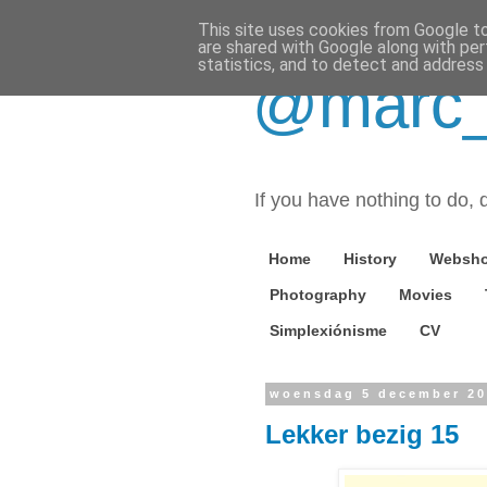
This site uses cookies from Google to 
are shared with Google along with per
statistics, and to detect and address
@marc_o
If you have nothing to do, d
Home
History
Websh
Photography
Movies
Simplexiónisme
CV
woensdag 5 december 2
Lekker bezig 15