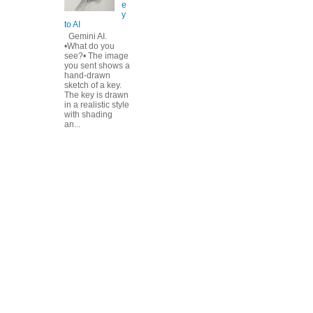
e
y
to AI
Gemini AI.
•What do you
see?• The image
you sent shows a
hand-drawn
sketch of a key.
The key is drawn
in a realistic style
with shading
an...