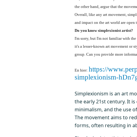
the other hand, argue that the moveme
Overall, like any art movement, simple
and impact on the art world are open t
Do you know simplexionist artist?
I'm sorry, but I'm not familiar with the
it's a lesser-known art movement or sty
group. Can you provide more informat
https://www.perp
En hier:
simplexionism-hDn
Simplexionism is an art m
the early 21st century. It i
minimalism, and the use of
The movement aims to redu
forms, often resulting in 