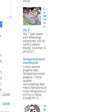
2026
L
e
kk
er
b
e
zig 3
Na 7 jaar weer
f
een tekening
opgepakt. Uit de
serie’Lekker
bezig’ nummer 3
uit 2017.
2)
Simplexionisme:
3)
manifest AI
( voor aparte
pagina kijk:
7)
Simplexionisme
pagina ) Voor
2)
aparte
1)
vervolgblog kijk:
https://simplexion
0)
isme.blogspot.co
 - 12/30
m/?m=1 Grok,
ChatDTP, C...
 - 12/09
m
ar