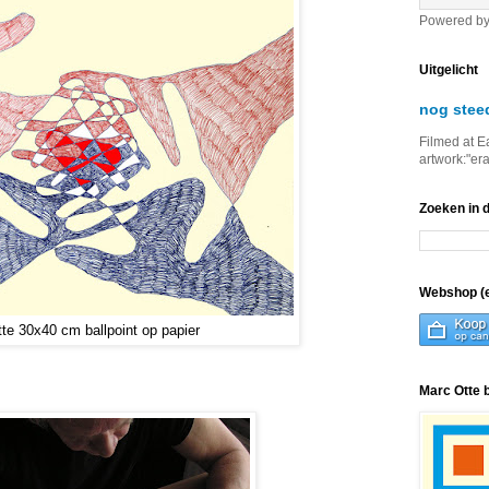
Powered b
Uitgelicht
nog stee
Filmed at E
artwork:"er
Zoeken in 
Webshop (e
te 30x40 cm ballpoint op papier
Marc Otte 