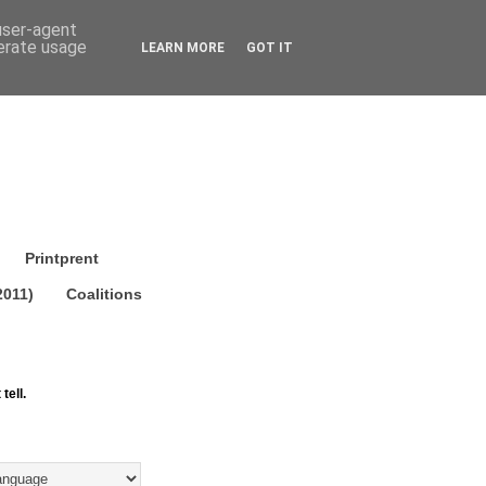
 user-agent
nerate usage
LEARN MORE
GOT IT
Printprent
2011)
Coalitions
tell.