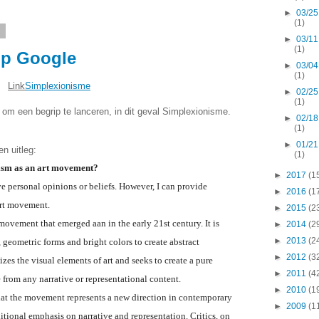
►
03/25
(1)
8
►
03/11
(1)
op Google
►
03/04
(1)
Link
Simplexionisme
►
02/25
(1)
m een begrip te lanceren, in dit geval Simplexionisme.
►
02/18
(1)
►
01/21
n uitleg:
(1)
ism as an art movement?
►
2017
(1
e personal opinions or beliefs. However, I can provide
►
2016
(1
art movement.
►
2015
(2
ovement that emerged aan in the early 21st century. It is
►
2014
(2
►
2013
(2
, geometric forms and bright colors to create abstract
►
2012
(3
s the visual elements of art and seeks to create a pure
►
2011
(4
e from any narrative or representational content.
►
2010
(1
at the movement represents a new direction in contemporary
►
2009
(1
ditional emphasis on narrative and representation. Critics, on