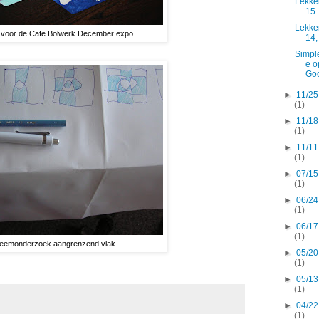
Lekke
15
Lekke
es voor de Cafe Bolwerk December expo
14,
Simpl
e o
Go
►
11/25
(1)
►
11/18
(1)
►
11/11
(1)
►
07/15
(1)
►
06/24
(1)
►
06/17
(1)
eemonderzoek aangrenzend vlak
►
05/20
(1)
►
05/13
(1)
►
04/22
(1)