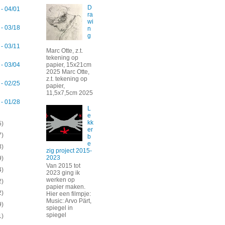
D
 - 04/01
ra
wi
 - 03/18
n
g
 - 03/11
Marc Otte, z.t.
tekening op
papier, 15x21cm
 - 03/04
2025 Marc Otte,
z.t. tekening op
 - 02/25
papier,
11,5x7,5cm 2025
 - 01/28
L
e
kk
5)
er
7)
b
e
3)
zig project 2015-
2023
9)
Van 2015 tot
4)
2023 ging ik
werken op
2)
papier maken.
2)
Hier een filmpje:
Music: Arvo Pärt,
9)
spiegel in
spiegel
1)