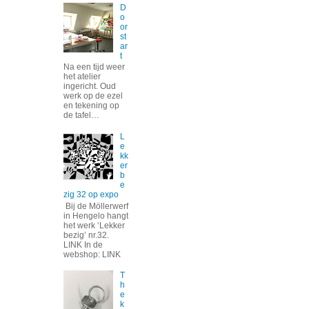
D
o
or
st
ar
t
Na een tijd weer
het atelier
ingericht. Oud
werk op de ezel
en tekening op
de tafel…
L
e
kk
er
b
e
zig 32 op expo
Bij de Möllerwerf
in Hengelo hangt
het werk ‘Lekker
bezig’ nr.32.
LINK In de
webshop: LINK
T
h
e
k