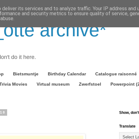
deliver its services and to analyze traffic. Your IP address and
formance and security metrics to ensure quality of service, ge
 abuse.
tte archive*
on't do it here.
op
Bietsmuntje
Birthday Calendar
Catalogue raisonné
Trivia Movies
Virtual museum
Zwerfstoel
Powerpoint (
018
Show, don’t 
Translate