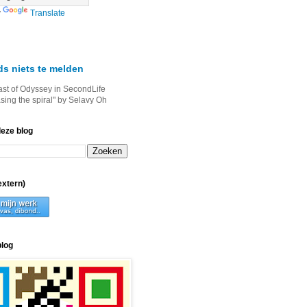
y
Translate
ds niets te melden
ast of Odyssey in SecondLife
asing the spiral" by Selavy Oh
deze blog
xtern)
blog