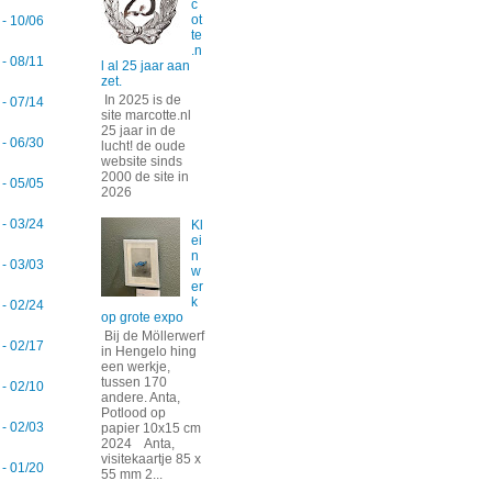
c
ot
 - 10/06
te
.n
 - 08/11
l al 25 jaar aan
zet.
In 2025 is de
 - 07/14
site marcotte.nl
25 jaar in de
 - 06/30
lucht! de oude
website sinds
2000 de site in
 - 05/05
2026
 - 03/24
Kl
ei
n
 - 03/03
w
er
k
 - 02/24
op grote expo
Bij de Möllerwerf
 - 02/17
in Hengelo hing
een werkje,
tussen 170
 - 02/10
andere. Anta,
Potlood op
 - 02/03
papier 10x15 cm
2024 Anta,
visitekaartje 85 x
 - 01/20
55 mm 2...