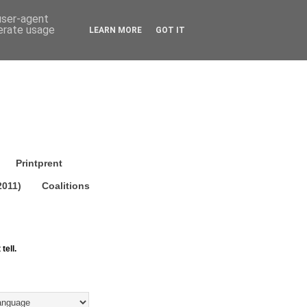
 user-agent
nerate usage
LEARN MORE
GOT IT
Printprent
2011)
Coalitions
tell.