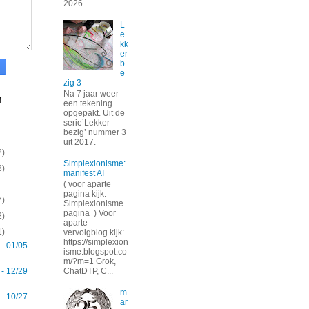
2026
L
e
kk
er
b
e
zig 3
Na 7 jaar weer
f
een tekening
opgepakt. Uit de
serie’Lekker
bezig’ nummer 3
uit 2017.
2)
Simplexionisme:
3)
manifest AI
( voor aparte
pagina kijk:
7)
Simplexionisme
pagina ) Voor
2)
aparte
1)
vervolgblog kijk:
https://simplexion
 - 01/05
isme.blogspot.co
m/?m=1 Grok,
 - 12/29
ChatDTP, C...
m
 - 10/27
ar