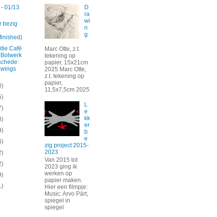
D
 - 01/13
ra
wi
r bezig
n
g
finished)
tie Café
Marc Otte, z.t.
 Bolwerk
tekening op
schede:
papier, 15x21cm
awings
2025 Marc Otte,
z.t. tekening op
papier,
0)
11,5x7,5cm 2025
5)
L
7)
e
kk
3)
er
9)
b
e
4)
zig project 2015-
2023
2)
Van 2015 tot
2)
2023 ging ik
werken op
9)
papier maken.
1)
Hier een filmpje:
Music: Arvo Pärt,
spiegel in
spiegel