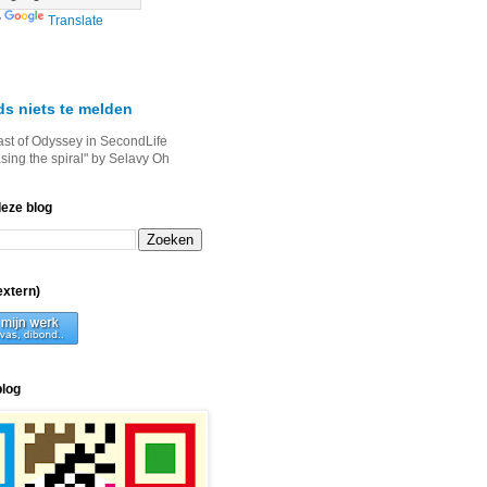
y
Translate
ds niets te melden
ast of Odyssey in SecondLife
asing the spiral" by Selavy Oh
deze blog
xtern)
blog