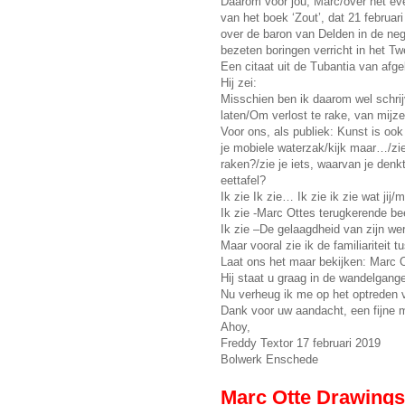
Daarom voor jou, Marc/over het ev
van het boek ‘Zout’, dat 21 februa
over de baron van Delden in de nege
bezeten boringen verricht in het T
Een citaat uit de Tubantia van afg
Hij zei:
Misschien ben ik daarom wel schrijv
laten/Om verlost te rake, van mijzel
Voor ons, als publiek: Kunst is ook 
je mobiele waterzak/kijk maar…/zie
raken?/zie je iets, waarvan je denk
eettafel?
Ik zie Ik zie… Ik zie ik zie wat jij/
Ik zie -Marc Ottes terugkerende be
Ik zie –De gelaagdheid van zijn we
Maar vooral zie ik de familiariteit 
Laat ons het maar bekijken: Marc O
Hij staat u graag in de wandelgang
Nu verheug ik me op het optreden
Dank voor uw aandacht, een fijne
Ahoy,
Freddy Textor 17 februari 2019
Bolwerk Enschede
Marc Otte Drawings