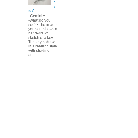
e
y
to AI
Gemini AI.
•What do you
see?• The image
you sent shows a
hand-drawn
sketch of a key.
The key is drawn
in a realistic style
with shading
an...