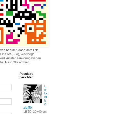
 van beelden door Marc Otte,
 Fine Art (BFA), vervroegd
erd kunstenaar/vormgever en
het Marc Otte archief.
Populaire
berichten
L
e
kk
er
b
e
zig 50
LB 50, 30x40 cm