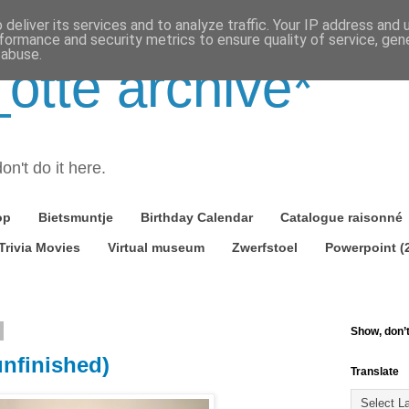
deliver its services and to analyze traffic. Your IP address and
formance and security metrics to ensure quality of service, ge
 abuse.
tte archive*
on't do it here.
op
Bietsmuntje
Birthday Calendar
Catalogue raisonné
Trivia Movies
Virtual museum
Zwerfstoel
Powerpoint (
Show, don’t 
unfinished)
Translate