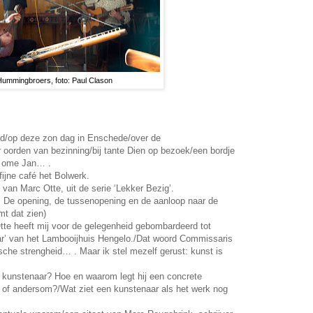
ummingbroers, foto: Paul Clason
end/op deze zon dag in Enschede/over de
r oorden van bezinning/bij tante Dien op bezoek/een bordje
t ome Jan… .
 fijne café het Bolwerk.
an Marc Otte, uit de serie ‘Lekker Bezig’.
d: De opening, de tussenopening en de aanloop naar de
mt dat zien)
tte heeft mij voor de gelegenheid gebombardeerd tot
’ van het Lambooijhuis Hengelo./Dat woord Commissaris
tische strengheid… . Maar ik stel mezelf gerust: kunst is
e kunstenaar? Hoe en waarom legt hij een concrete
, of andersom?/Wat ziet een kunstenaar als het werk nog