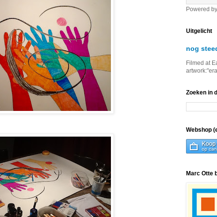
Powered b
Uitgelicht
nog stee
Filmed at E
artwork:"er
Zoeken in 
Webshop (e
Marc Otte 