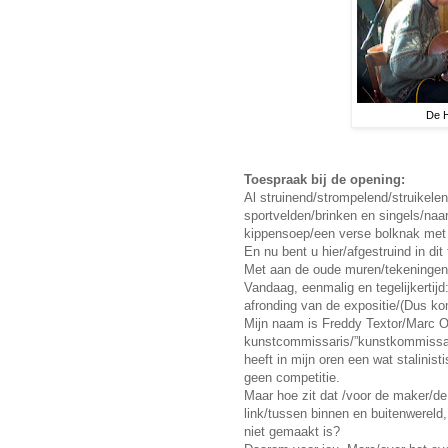
De H
Toespraak bij de opening:
Al struinend/strompelend/struikel
sportvelden/brinken en singels/naa
kippensoep/een verse bolknak me
En nu bent u hier/afgestruind in dit
Met aan de oude muren/tekeningen v
Vandaag, eenmalig en tegelijkertij
afronding van de expositie/(Dus ko
Mijn naam is Freddy Textor/Marc O
kunstcommissaris/”kunstkommissar
heeft in mijn oren een wat stalinis
geen competitie.
Maar hoe zit dat /voor de maker/d
link/tussen binnen en buitenwereld
niet gemaakt is?