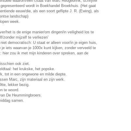
entuele waarom/een citaat van Marc Reugebrink, schrijver
ri gepresenteerd wordt in Boekhandel Broekhuis. (Het gaat
ntiende eeuw/die, als een soort geflipte J. R. (Ewing), als
wentse landschap)
elopen week.
er/het is de enige manier/om dingen/in veiligheid los te
f/zonder mijzelf te verliezen’
niet democratisch: U staat er alleen voor/in je eigen huis,
 je iets waarvan je 1000x kunt kijken, zonder verveeld te
t: hier zou ik met mijn kinderen over spreken, aan de
misschien ook ziet.
eldtaal: het krukske, het popske.
rk, tot in een ongewone en milde diepte.
tussen Marc, zijn materiaal en zijn werk.
tte, lekker bezig.
en te woord.
 van De Heummingbroers.
 middag samen.