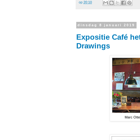
op
20:10
dinsdag 8 januari 2019
Expositie Café h
Drawings
Marc Otte