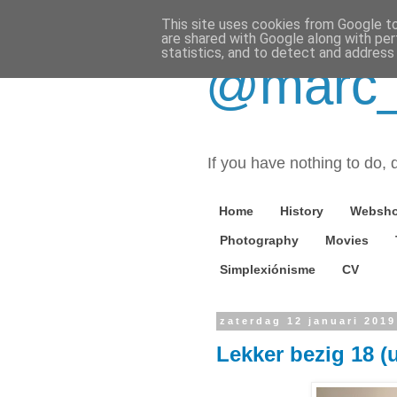
This site uses cookies from Google to 
are shared with Google along with per
statistics, and to detect and address
@marc_o
If you have nothing to do, d
Home
History
Websh
Photography
Movies
Simplexiónisme
CV
zaterdag 12 januari 2019
Lekker bezig 18 (