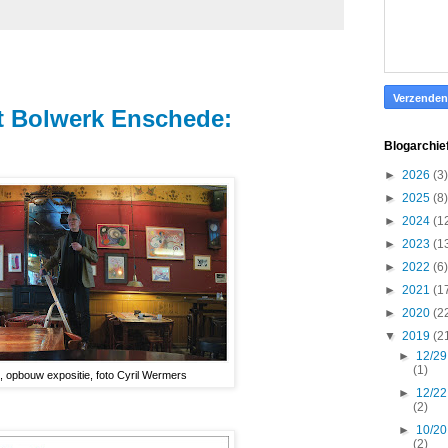
et Bolwerk Enschede:
Blogarchie
►
2026
(3)
►
2025
(8)
►
2024
(1
►
2023
(1
►
2022
(6)
►
2021
(1
►
2020
(2
▼
2019
(2
►
12/29
(1)
, opbouw expositie, foto Cyril Wermers
►
12/22
(2)
►
10/20
(2)