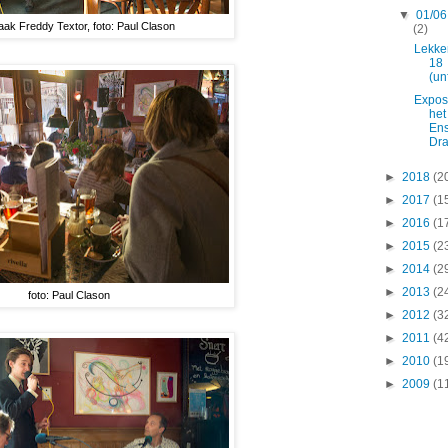
▼
01/06
ak Freddy Textor, foto: Paul Clason
(2)
Lekke
18
(un
Exposi
het
En
Dr
►
2018
(2
►
2017
(1
►
2016
(1
►
2015
(2
►
2014
(2
►
2013
(2
foto: Paul Clason
►
2012
(3
►
2011
(4
►
2010
(1
►
2009
(1