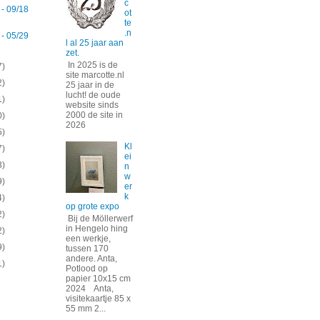
c
 - 09/18
ot
te
.n
 - 05/29
l al 25 jaar aan
zet.
In 2025 is de
7)
site marcotte.nl
2)
25 jaar in de
lucht! de oude
1)
website sinds
2000 de site in
0)
2026
5)
Kl
7)
ei
3)
n
w
9)
er
k
4)
op grote expo
2)
Bij de Möllerwerf
in Hengelo hing
2)
een werkje,
9)
tussen 170
andere. Anta,
1)
Potlood op
papier 10x15 cm
2024 Anta,
visitekaartje 85 x
55 mm 2...