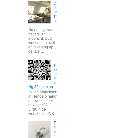
D
o
or
st
ar
t
Na een tijd weer
het atelier
ingericht. Oud
werk op de ezel
en tekening op
de tafel…
L
e
kk
er
b
e
zig 32 op expo
Bij de Möllerwerf
in Hengelo hangt
het werk ‘Lekker
bezig’ nr.32.
LINK In de
webshop: LINK
T
h
e
k