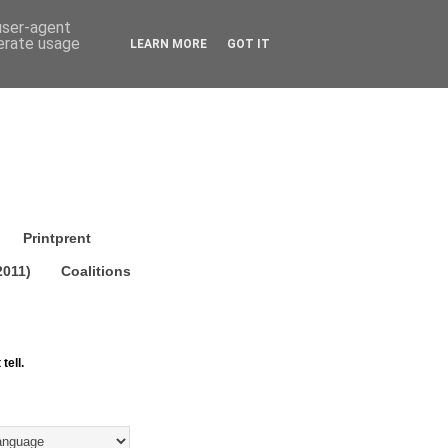
 user-agent
nerate usage
LEARN MORE
GOT IT
Printprent
2011)
Coalitions
tell.