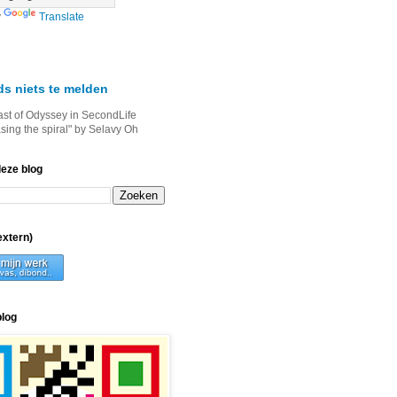
y
Translate
ds niets te melden
ast of Odyssey in SecondLife
asing the spiral" by Selavy Oh
deze blog
xtern)
blog