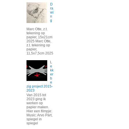
D
ra
wi
n
g
Marc Otte, z.t.
tekening op
papier, 15x21cm
2025 Marc Otte,
z.t. tekening op
papier,
11,5x7,5cm 2025
L
e
kk
er
b
e
zig project 2015-
2023
Van 2015 tot
2023 ging ik
werken op
papier maken.
Hier een filmpje:
Music: Arvo Pärt,
spiegel in
spiegel