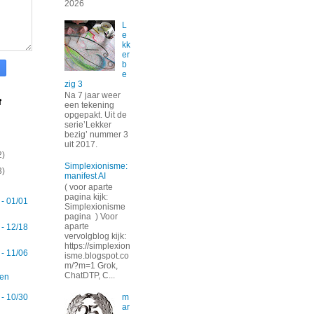
2026
L
e
kk
er
b
e
zig 3
Na 7 jaar weer
f
een tekening
opgepakt. Uit de
serie’Lekker
bezig’ nummer 3
uit 2017.
2)
Simplexionisme:
3)
manifest AI
( voor aparte
pagina kijk:
 - 01/01
Simplexionisme
pagina ) Voor
aparte
 - 12/18
vervolgblog kijk:
https://simplexion
 - 11/06
isme.blogspot.co
m/?m=1 Grok,
ChatDTP, C...
en
m
 - 10/30
ar