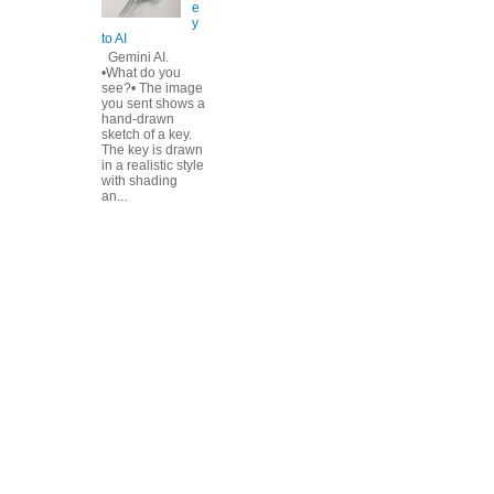
e
y
to AI
Gemini AI.
•What do you
see?• The image
you sent shows a
hand-drawn
sketch of a key.
The key is drawn
in a realistic style
with shading
an...