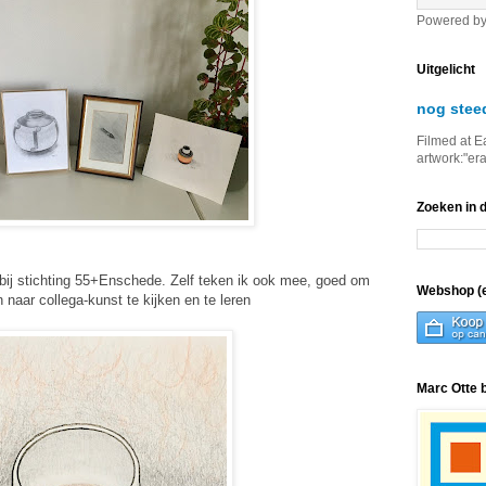
Powered b
Uitgelicht
nog stee
Filmed at E
artwork:"er
Zoeken in 
 bij stichting 55+Enschede. Zelf teken ik ook mee, goed om
Webshop (e
naar collega-kunst te kijken en te leren
Marc Otte 