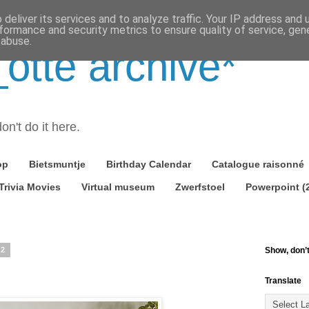
deliver its services and to analyze traffic. Your IP address and
formance and security metrics to ensure quality of service, ge
 abuse.
tte archive*
on't do it here.
op
Bietsmuntje
Birthday Calendar
Catalogue raisonné
Trivia Movies
Virtual museum
Zwerfstoel
Powerpoint (
22
Show, don’t 
Translate