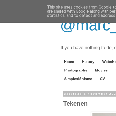
This site uses cookies from Google to 
are shared with Google along with per
statistics, and to detect and address
@marc_o
If you have nothing to do, d
Home
History
Websh
Photography
Movies
Simplexiónisme
CV
zaterdag 5 november 20
Tekenen