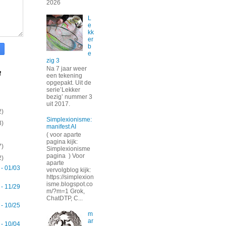
2026
L
e
kk
er
b
e
zig 3
Na 7 jaar weer
f
een tekening
opgepakt. Uit de
serie’Lekker
bezig’ nummer 3
uit 2017.
2)
Simplexionisme:
3)
manifest AI
( voor aparte
pagina kijk:
7)
Simplexionisme
pagina ) Voor
2)
aparte
 - 01/03
vervolgblog kijk:
https://simplexion
isme.blogspot.co
 - 11/29
m/?m=1 Grok,
ChatDTP, C...
 - 10/25
m
ar
 - 10/04