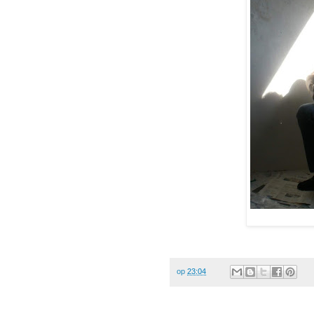
op
23:04