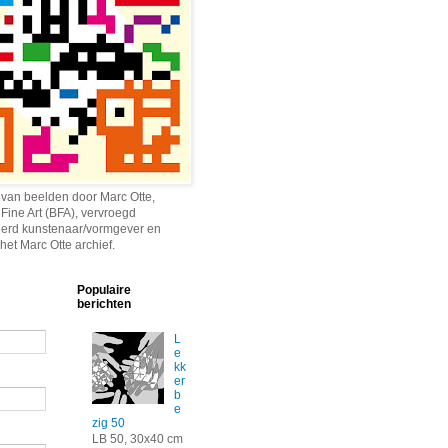
 van beelden door Marc Otte,
 Fine Art (BFA), vervroegd
erd kunstenaar/vormgever en
het Marc Otte archief.
Populaire
berichten
L
e
kk
er
b
e
zig 50
LB 50, 30x40 cm