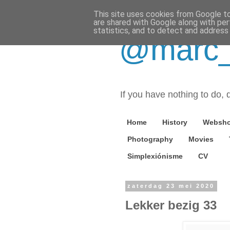
This site uses cookies from Google to 
are shared with Google along with per
statistics, and to detect and address
@marc_o
If you have nothing to do, d
Home
History
Websh
Photography
Movies
Simplexiónisme
CV
zaterdag 23 mei 2020
Lekker bezig 33