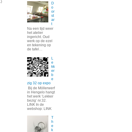
1)
D
o
or
st
ar
t
Na een tijd weer
het atelier
ingericht. Oud
werk op de ezel
en tekening op
de tafel…
L
e
kk
er
b
e
zig 32 op expo
Bij de Möllerwerf
in Hengelo hangt
het werk ‘Lekker
bezig’ nr.32.
LINK In de
webshop: LINK
T
h
e
k