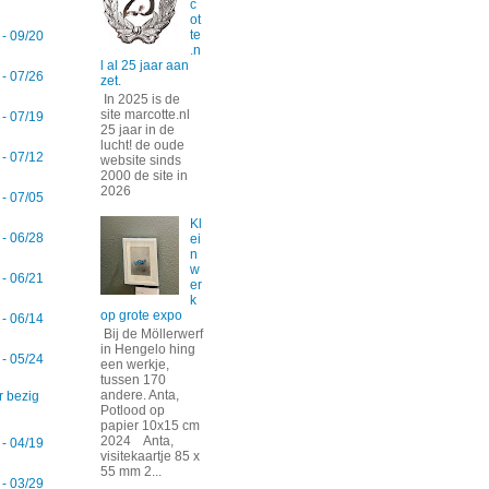
c
ot
te
 - 09/20
.n
l al 25 jaar aan
 - 07/26
zet.
In 2025 is de
site marcotte.nl
 - 07/19
25 jaar in de
lucht! de oude
 - 07/12
website sinds
2000 de site in
2026
 - 07/05
Kl
 - 06/28
ei
n
w
 - 06/21
er
k
op grote expo
 - 06/14
Bij de Möllerwerf
in Hengelo hing
 - 05/24
een werkje,
tussen 170
andere. Anta,
r bezig
Potlood op
papier 10x15 cm
2024 Anta,
 - 04/19
visitekaartje 85 x
55 mm 2...
 - 03/29