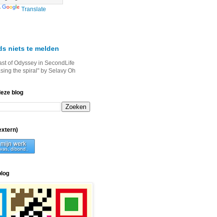
y
Translate
ds niets te melden
ast of Odyssey in SecondLife
asing the spiral" by Selavy Oh
deze blog
xtern)
blog