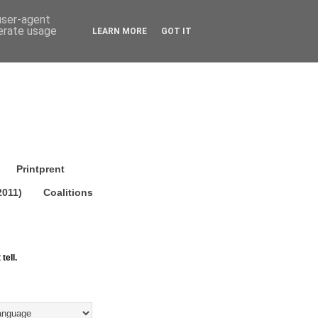
 user-agent
nerate usage
LEARN MORE
GOT IT
Printprent
2011)
Coalitions
tell.