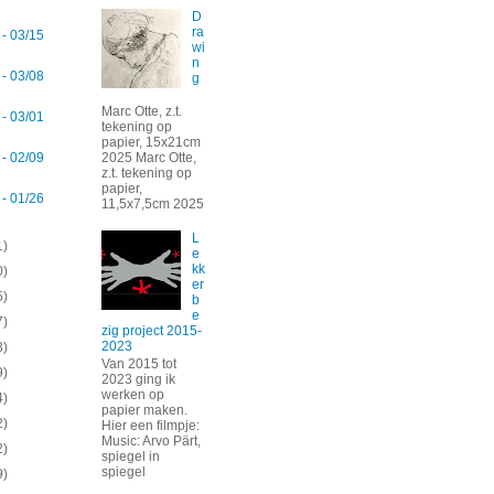
D
ra
 - 03/15
wi
n
 - 03/08
g
Marc Otte, z.t.
 - 03/01
tekening op
papier, 15x21cm
2025 Marc Otte,
 - 02/09
z.t. tekening op
papier,
 - 01/26
11,5x7,5cm 2025
L
1)
e
kk
0)
er
5)
b
e
7)
zig project 2015-
2023
3)
Van 2015 tot
9)
2023 ging ik
werken op
4)
papier maken.
2)
Hier een filmpje:
Music: Arvo Pärt,
2)
spiegel in
spiegel
9)