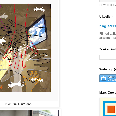
Powered b
Uitgelicht
nog stee
Filmed at E
artwork:"er
Zoeken in 
Webshop (e
Marc Otte 
LB 33, 30x40 cm 2020