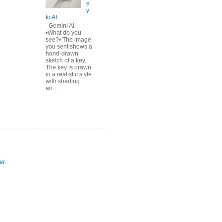
e
y
to AI
Gemini AI.
•What do you
see?• The image
you sent shows a
hand-drawn
sketch of a key.
The key is drawn
in a realistic style
with shading
an...
er
.