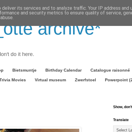
deliver its services and to analyze traffic. Your IP address and
formance and security metrics to ensure quality of service, ge
 abuse.
tte archive*
on't do it here.
op
Bietsmuntje
Birthday Calendar
Catalogue raisonné
Trivia Movies
Virtual museum
Zwerfstoel
Powerpoint (
Show, don’t 
Translate