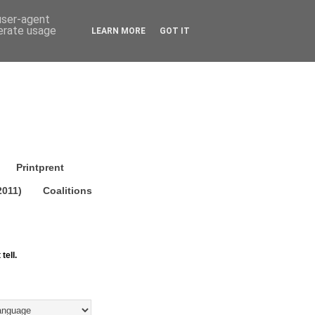
 user-agent
nerate usage
LEARN MORE
GOT IT
Printprent
2011)
Coalitions
tell.