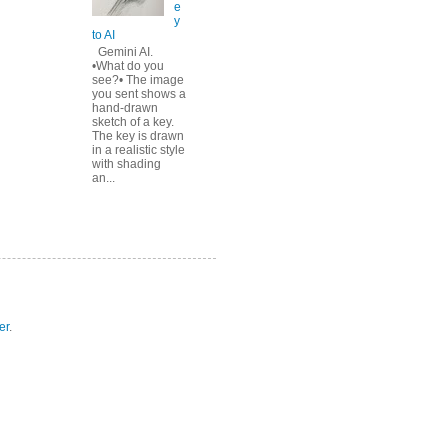
e
y
to AI
Gemini AI.
•What do you
see?• The image
you sent shows a
hand-drawn
sketch of a key.
The key is drawn
in a realistic style
with shading
an...
er
.