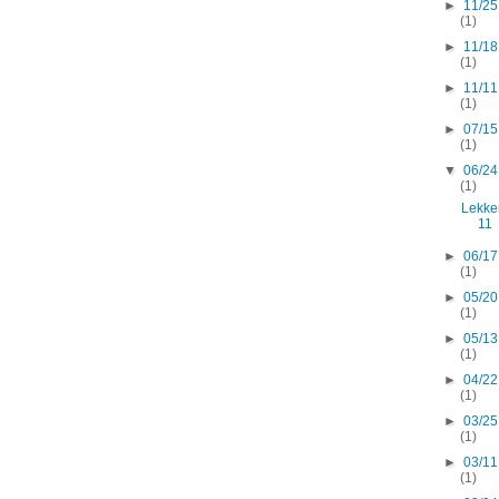
►
11/25
(1)
►
11/18
(1)
►
11/11
(1)
►
07/15
(1)
▼
06/24
(1)
Lekke
11
►
06/17
(1)
►
05/20
(1)
►
05/13
(1)
►
04/22
(1)
►
03/25
(1)
►
03/11
(1)