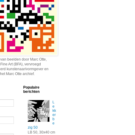
 van beelden door Marc Otte,
 Fine Art (BFA), vervroegd
erd kunstenaar/vormgever en
het Marc Otte archief.
Populaire
berichten
L
e
kk
er
b
e
zig 50
LB 50, 30x40 cm