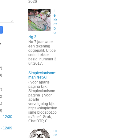
2026
L
e
kk
er
b
e
zig 3
Na 7 jaar weer
f
een tekening
opgepakt. Uit de
serie’Lekker
bezig’ nummer 3
uit 2017.
2)
Simplexionisme:
3)
manifest AI
( voor aparte
pagina kijk:
7)
Simplexionisme
pagina ) Voor
2)
aparte
1)
vervolgblog kijk:
https://simplexion
0)
isme.blogspot.co
 - 12/30
m/?m=1 Grok,
ChatDTP, C...
 - 12/09
m
ar