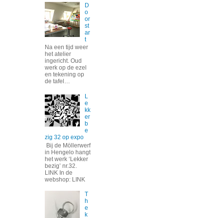
D
o
or
st
ar
t
Na een tijd weer
het atelier
ingericht. Oud
werk op de ezel
en tekening op
de tafel…
L
e
kk
er
b
e
zig 32 op expo
Bij de Möllerwerf
in Hengelo hangt
het werk ‘Lekker
bezig’ nr.32.
LINK In de
webshop: LINK
T
h
e
k