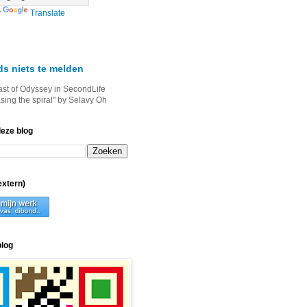
y
Translate
ds niets te melden
ast of Odyssey in SecondLife
asing the spiral" by Selavy Oh
deze blog
xtern)
blog