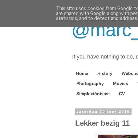
This site uses cookies from Google to 
are shared with Google along with per
statistics, and to detect and address
@marc_o
If you have nothing to do, d
Home
History
Websh
Photography
Movies
Simplexiónisme
CV
zaterdag 30 juni 2018
Lekker bezig 11