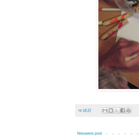
op
18:37
Nieuwere post