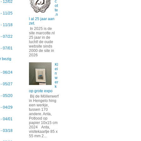
c
 - 12/02
ot
te
 - 11/25
.n
l al 25 jaar aan
zet.
 - 11/18
In 2025 is de
site marcotte.nl
 - 07/22
25 jaar in de
lucht! de oude
website sinds
 - 07/01
2000 de site in
2026
r bezig
Kl
ei
 - 06/24
n
w
er
 - 05/27
k
op grote expo
 - 05/20
Bij de Möllerwerf
in Hengelo hing
een werkje,
 - 04/29
tussen 170
andere. Anta,
Potlood op
 - 04/01
papier 10x15 cm
2024 Anta,
 - 03/18
visitekaartje 85 x
55 mm 2...