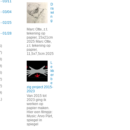
 - 03/11
D
ra
 - 03/04
wi
n
g
 - 02/25
Marc Otte, z.t.
tekening op
 - 01/28
papier, 15x21cm
2025 Marc Otte,
z.t. tekening op
5)
papier,
7)
11,5x7,5cm 2025
3)
L
9)
e
kk
4)
er
b
2)
e
2)
zig project 2015-
2023
9)
Van 2015 tot
1)
2023 ging ik
werken op
papier maken.
Hier een filmpje:
Music: Arvo Pärt,
spiegel in
spiegel