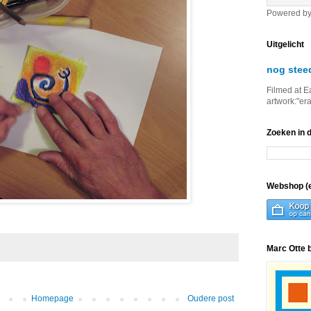
Powered b
Uitgelicht
nog stee
Filmed at E
artwork:"er
Zoeken in 
Webshop (e
Marc Otte 
Homepage
Oudere post